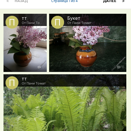
НАЗАД
Страница 1 из 4
ДАЛЕЕ
тт
Букет
От Пани Томат
От Пани Томат
0
0
тт
От Пани Томат