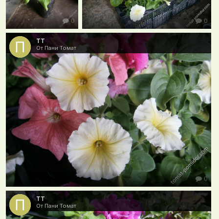
0
0
тт
От Пани Томат
0
тт
От Пани Томат