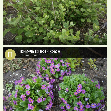
0
Примула во всей красе
От Пани Томат