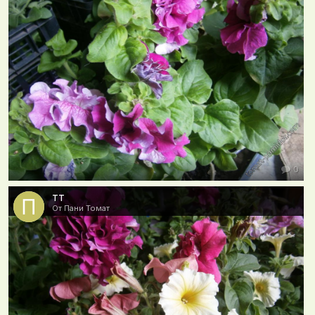
0
тт
От Пани Томат