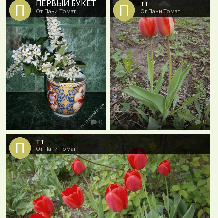
ПЕРВЫЙ БУКЕТ
тт
От Пани Томат
От Пани Томат
0
0
тт
От Пани Томат