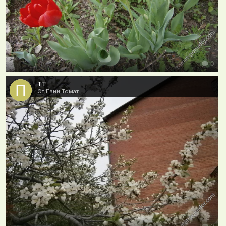
0
тт
От Пани Томат
0