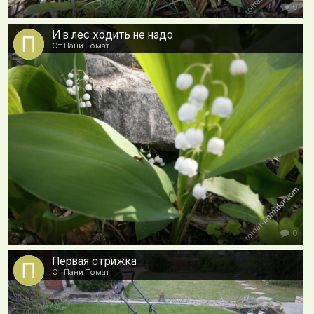
0
И в лес ходить не надо
От Пани Томат
0
Первая стрижка
От Пани Томат