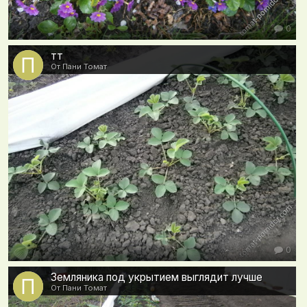
0
тт
От Пани Томат
0
Земляника под укрытием выглядит лучше
От Пани Томат