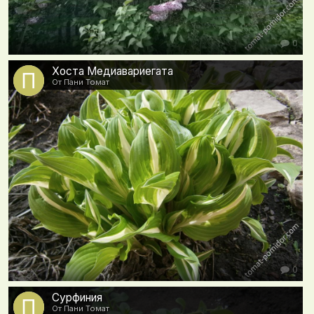
0
Хоста Медиавариегата
От Пани Томат
0
Сурфиния
От Пани Томат