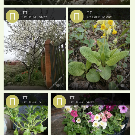
тт
тт
От Пани Томат
От Пани Томат
0
0
тт
тт
От Пани Томат
От Пани Томат