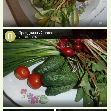
0
Праздничный салат
От Пани Томат
0