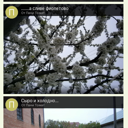
.......а сливе фиолетово
От Пани Томат
0
Сыро и холодно...
От Пани Томат