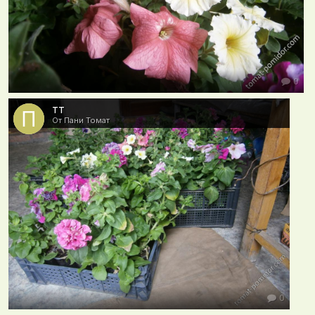
0
тт
От Пани Томат
0