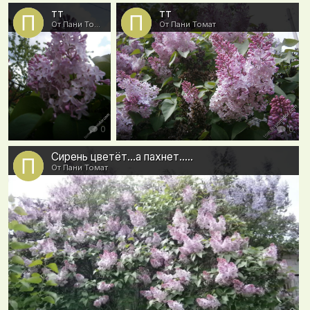
тт
тт
От Пани Томат
От Пани Томат
0
0
Сирень цветёт...а пахнет.....
От Пани Томат