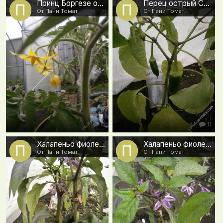
Принц Боргезе от ЛенаА зацвел
Перец острый Спаньола
От Пани Томат
От Пани Томат
0
0
Халапеньо фиолетовый
Халапеньо фиолетовый
От Пани Томат
От Пани Томат