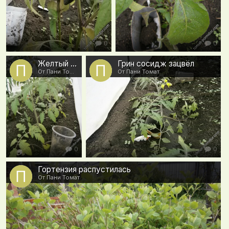
0
0
Желтый крупный от Борисовны зацвёл в ОГ
Грин сосидж зацвёл
От Пани Томат
От Пани Томат
0
0
Гортензия распустилась
От Пани Томат