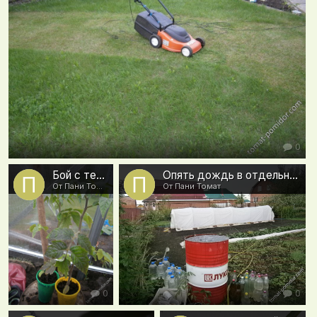
0
Бой с тенью
Опять дождь в отдельно взятом огороде(почему-то в моём)
От Пани Томат
От Пани Томат
0
0