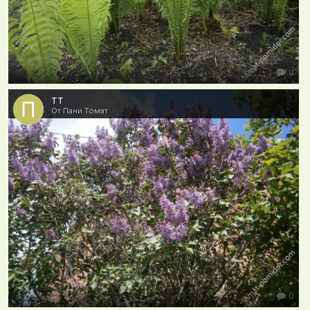
0
тт
От Пани Томат
0