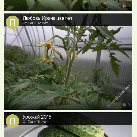
0
Любовь Ирана цветёт
От Пани Томат
0
Урожай 2015
От Пани Томат