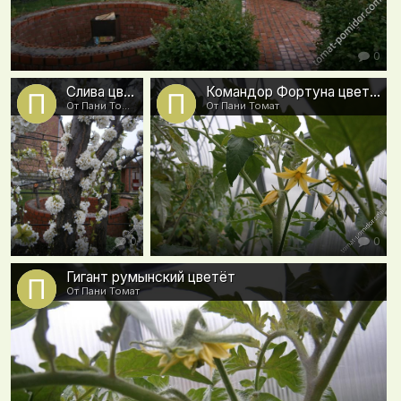
0
Слива цветёт
Командор Фортуна цветет
От Пани Томат
От Пани Томат
0
0
Гигант румынский цветёт
От Пани Томат