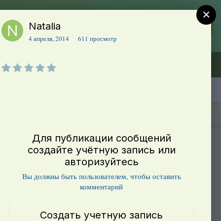
×
Natalia
Регистрация
Уже зарегистрированы? Войти
4 апреля, 2014
611 просмотр
Объявления (ТЕСТ)
В начало
Каталог сортов томатов
Блоги(5)
Для публикации сообщений
создайте учётную запись или
авторизуйтесь
Вы должны быть пользователем, чтобы оставить
комментарий
Создать учетную запись