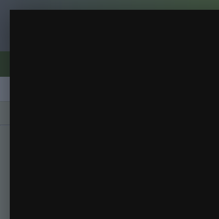
Клуб помидороводов - tomat-pomidor.
взошедшие 28.02(35 дней)
Рассада 2014
(4 изображения)
ИЗ АЛЬБОМА:
Форумы
Активность
Блоги
Клубы
Сорта
Главная
Галерея
Альбомы
Рассада 20