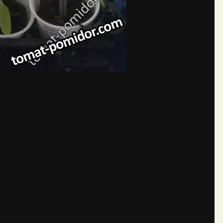
бщений создайте учётную запис
Вы должны быть пользователем, чтобы оставить комментарий
пись
ществе. Это очень просто!
Уже 
теля