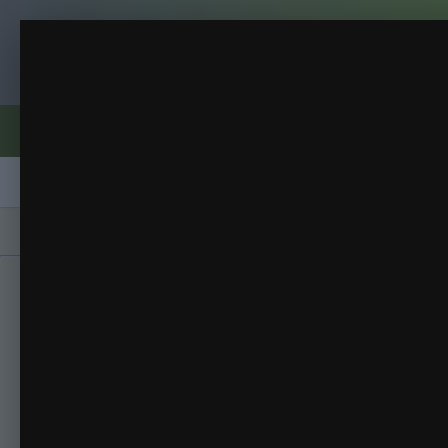
Клуб помидороводов - tomat-pomidor.
клематисы новые 13.04
Рассада 2014
(56 изображений)
ИЗ АЛЬБОМА:
Форумы
Активность
Блоги
Клубы
Сорта
Главная
Галерея
Альбомы
Рассада 20