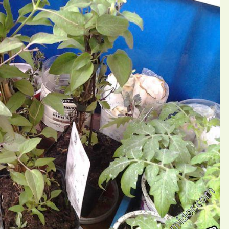
П
ний Наталья Хотьково