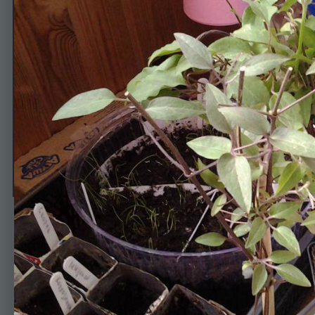
клематисы новые 13.04
Автор
Наталья Хотьково
13 апреля, 2014
450 просмотров
Просмотр изображе