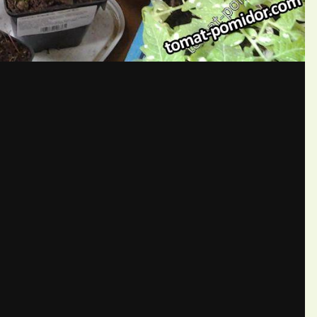
бщений создайте учётную запис
Вы должны быть пользователем, чтобы оставить комментарий
пись
ществе. Это очень просто!
Уже 
теля