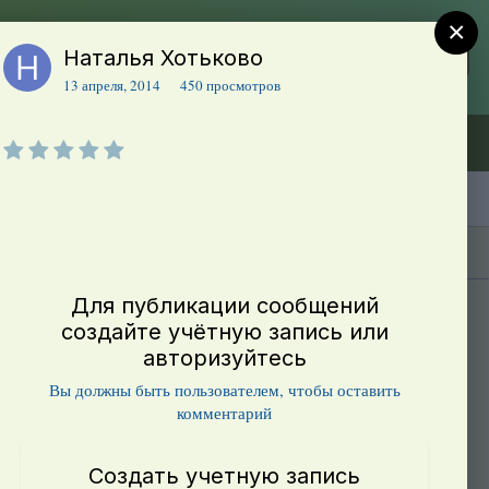
×
Наталья Хотьково
Регистрация
Уже зарегистрированы? Войти
13 апреля, 2014
450 просмотров
Объявления (ТЕСТ)
В начало
Каталог сортов томатов
Блоги(5)
Для публикации сообщений
создайте учётную запись или
авторизуйтесь
Вы должны быть пользователем, чтобы оставить
комментарий
Создать учетную запись