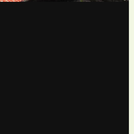
бщений создайте учётную запис
Вы должны быть пользователем, чтобы оставить комментарий
пись
ществе. Это очень просто!
Уже 
теля