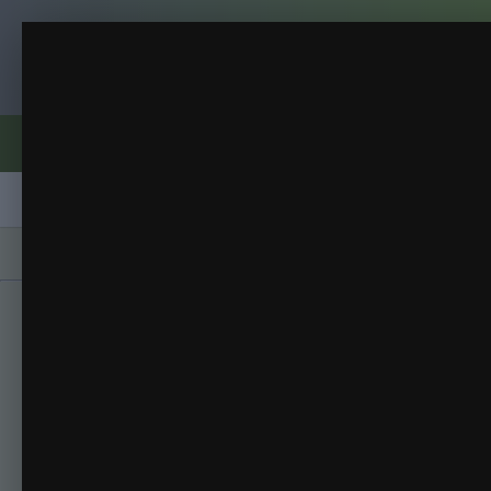
Клуб помидороводов - tomat-pomidor.
17.04
петунии
(21 изображение)
ИЗ АЛЬБОМА:
Форумы
Активность
Блоги
Клубы
Сорта
Главная
Галерея
Альбомы
петунии
1