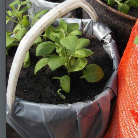
17.04
Автор
Drakonka
17 апреля, 2014
522 просмотра
Просмотр изображен