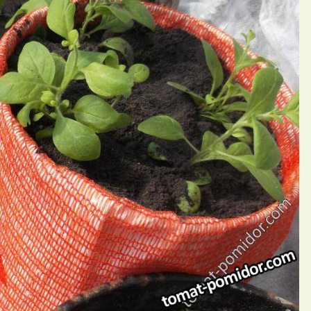
П
ий Drakonka