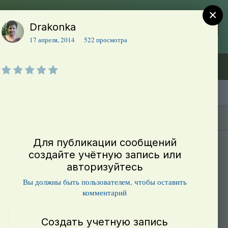
×
Drakonka
Регистрация
Уже зарегистрированы? Войти
17 апреля, 2014
522 просмотра
Объявления (ТЕСТ)
В начало
Каталог сортов томатов
Блоги(5)
Для публикации сообщений
создайте учётную запись или
авторизуйтесь
Вы должны быть пользователем, чтобы оставить
комментарий
Создать учетную запись