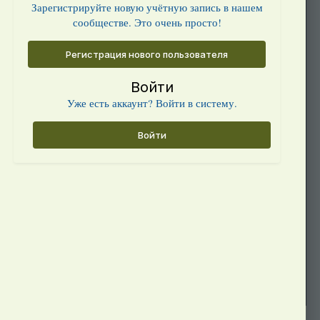
Зарегистрируйте новую учётную запись в нашем
сообществе. Это очень просто!
Регистрация нового пользователя
Войти
Уже есть аккаунт? Войти в систему.
Войти
Инструменты