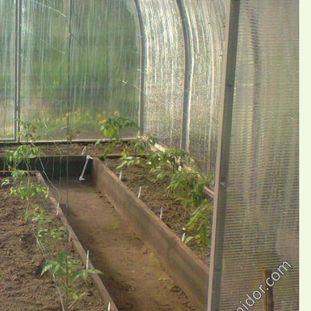
П
 Инна