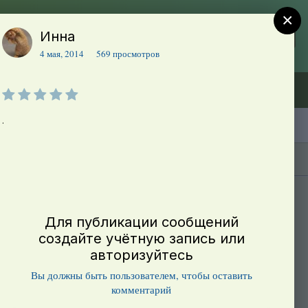
×
Инна
Регистрация
Уже зарегистрированы? Войти
4 мая, 2014
569 просмотров
Объявления (ТЕСТ)
В начало
.
Каталог сортов томатов
Блоги(5)
Для публикации сообщений
создайте учётную запись или
авторизуйтесь
Вы должны быть пользователем, чтобы оставить
комментарий