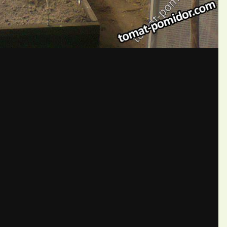
бщений создайте учётную запис
Вы должны быть пользователем, чтобы оставить комментарий
пись
ществе. Это очень просто!
Уже 
теля