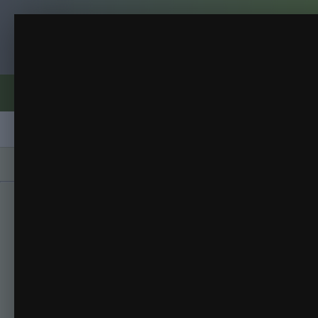
Клуб помидороводов - tomat-pomidor.
.
весна 2014
(19 изображений)
ИЗ АЛЬБОМА:
Форумы
Активность
Блоги
Клубы
Сорта
Главная
Галерея
Альбомы
весна 2014