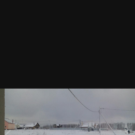
весна
Автор
Даша