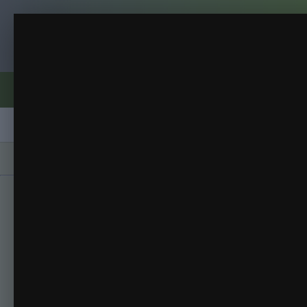
Клуб помидороводов - tomat-pomidor.
Тыква и огурцы 26.04
РАССАДА
(35 изображений)
ИЗ АЛЬБОМА:
Форумы
Активность
Блоги
Клубы
Сорта
Главная
Галерея
Альбомы
РАССАДА