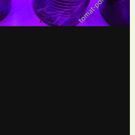
бщений создайте учётную запис
Вы должны быть пользователем, чтобы оставить комментарий
пись
ществе. Это очень просто!
Уже 
теля