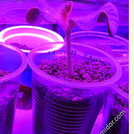
П
ний Smarisa