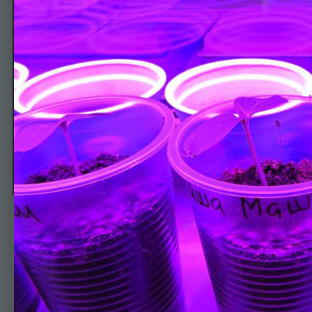
Тыква и огурцы 26.04
Автор
Smarisa
26 апреля, 2015
538 просмотров
Просмотр изображе