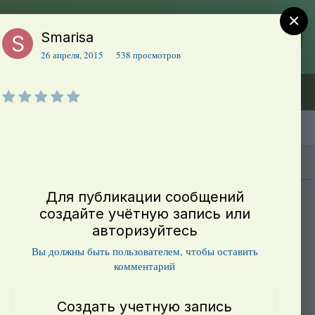
×
Smarisa
Регистрация
Уже зарегистрированы? Войти
26 апреля, 2015
538 просмотров
Объявления (ТЕСТ)
В начало
Каталог сортов томатов
Блоги(5)
Для публикации сообщений
создайте учётную запись или
авторизуйтесь
Вы должны быть пользователем, чтобы оставить
комментарий
Создать учетную запись