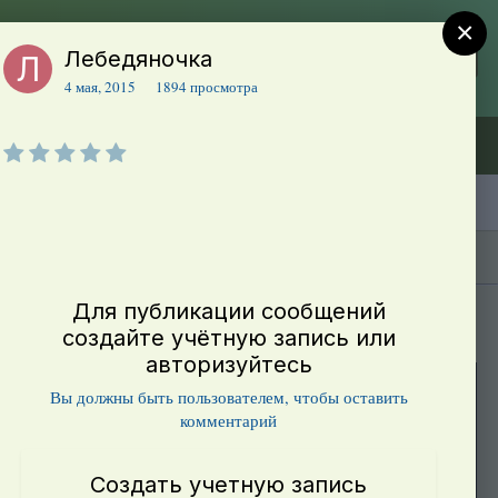
×
Лебедяночка
Регистрация
Уже зарегистрированы? Войти
4 мая, 2015
1894 просмотра
Объявления (ТЕСТ)
В начало
Каталог сортов томатов
Блоги(5)
Для публикации сообщений
создайте учётную запись или
авторизуйтесь
Вы должны быть пользователем, чтобы оставить
комментарий
Создать учетную запись