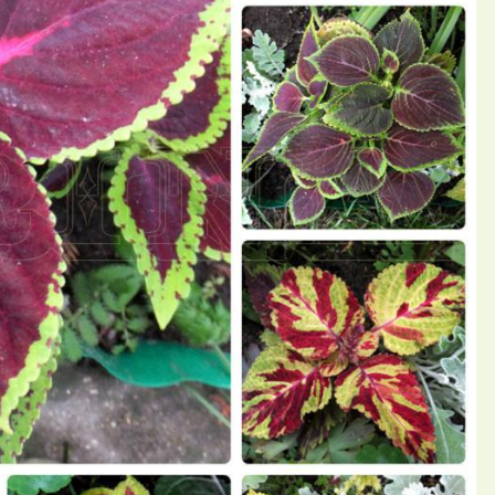
П
й larina