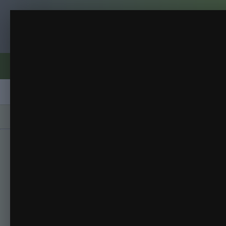
Клуб помидороводов - tomat-pomidor.
колеусы
Летние картинки
(54 изображения)
ИЗ АЛЬБОМА:
Форумы
Активность
Блоги
Клубы
Сорта
Главная
Галерея
Альбомы
Летние кар