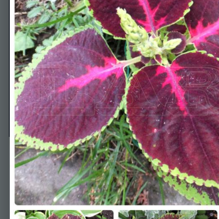
колеусы
Автор
larina
15 июля, 2016
477 просмотров
Просмотр изображени