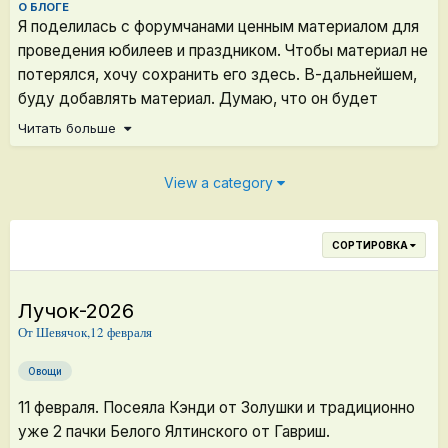
О БЛОГЕ
Я поделилась с форумчанами ценным материалом для
проведения юбилеев и праздником. Чтобы материал не
потерялся, хочу сохранить его здесь. В-дальнейшем,
буду добавлять материал. Думаю, что он будет
востребован)
Читать больше
Ну и всё остальное тоже будет в этом блоге. Теперь я
View a category
уже разобралась - блог один - тем много.
СОРТИРОВКА
Лучок-2026
От
Шевячок
,
12 февраля
Овощи
11 февраля. Посеяла Кэнди от Золушки и традиционно
уже 2 пачки Белого Ялтинского от Гавриш.