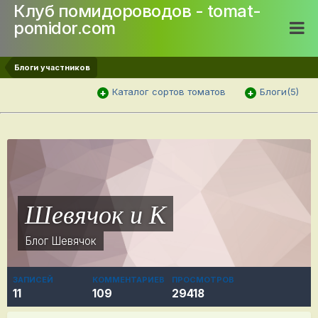
Клуб помидороводов - tomat-
pomidor.com
Блоги участников
Каталог сортов томатов
Блоги(5)
Шевячок и К
Блог
Шевячок
ЗАПИСЕЙ
КОММЕНТАРИЕВ
ПРОСМОТРОВ
11
109
29418