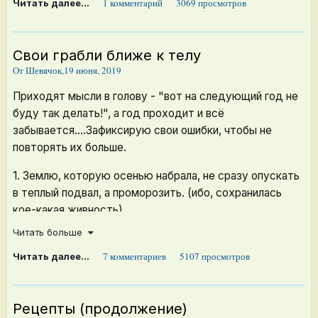
Итак.
1 комментарий
3069 просмотров
Читать далее...
11 апреля. Посеяла раннюю капусту Этма ( семена от
Золушки) в деревянный ящик и сразу оставила в
Свои грабли ближе к телу
теплице. Из 10 шт взошли 6. Посеяла реденько, чтобы
От
Шевячок
,
19 июня, 2019
высаживать прямо из ящика.
Приходят мысли в голову - "вот на следующий год не
21 апреля Посеяла все остальные капусты. (11
буду так делать!", а год проходит и всё
сортов).Тоже в теплице оставила.
забывается....Зафиксирую свои ошибки, чтобы не
повторять их больше.
3 мая проливала цветы (рассаду в теплице) розовым
т
Нутрисолом, и капусточке досталось.
1. Землю, которую осенью набрала, не сразу опускать
в теплый подвал, а проморозить. (ибо, сохранилась
18 мая высадили 61 корень и 19 мая остальные 36.
кое-какая живность).
После стрижки
Читать больше
2. Своя земля жирная и тяжелая. Растюхам было
тяжело. Смешивать с каким-нибудь магазинным
7 комментариев
5107 просмотров
Читать далее...
Несколько штучек оставила на случай заменить
разрыхлителем.
сдохшие. Вот тут-то и было моё удивление, что
3. Огурцы на рассаду посадить пораньше чем в 2019
прижились ВСЕ 100%. Поэтому дней через 10 на
Рецепты (продолжение)
году.