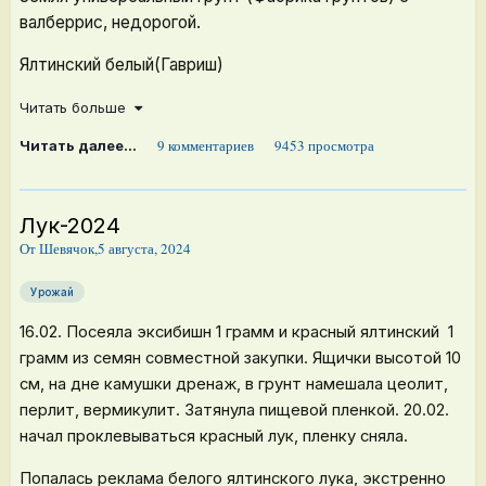
валберрис, недорогой.
Ялтинский белый(Гавриш)
Комета(Золушка)
Читать больше
9 комментариев
9453 просмотра
20 февраля. Отнесла на самое прохладное окно в
Читать далее...
Эксибишн(Золушка)
доме.
Ялтинский красный прошлогодние остатки от Золушки,
прямо немножко, меньше чем пол-грамма семян.
Лук-2024
От
Шевячок
,
5 августа, 2024
Сверху затянула пищевой плёнкой.
Урожай
На 4-5 день появились первые всходы,пленку сняла.
16.02. Посеяла эксибишн 1 грамм и красный ялтинский 1
22.02. унесла ящики в спальню,самое прохладное окно,
грамм из семян совместной закупки. Ящички высотой 10
сторона западная и пролила снеговой водой.
см, на дне камушки дренаж, в грунт намешала цеолит,
перлит, вермикулит. Затянула пищевой пленкой. 20.02.
11.03. снеговая вода 3 литра+3 грамма кальциевой
начал проклевываться красный лук, пленку сняла.
селитры и подстригла!
Попалась реклама белого ялтинского лука, экстренно
05.04. лук подстригла ещё раз и вынесла в теплицу. До