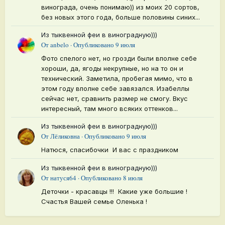
10 июня обрызгала янтарной кислотой.
винограда, очень понимаю)) из моих 20 сортов,
без новых этого года, больше половины синих...
13 июня пролила под корень Биомастером.
19 июня узнала про бомбу от Борисовны и в этот же
Из тыквенной феи в виноградную)))
день прошла, последствия ожогов ещё были видны.
От
anbelo
·
Опубликовано
9 июля
21 июня под корень коровяком.
Фото спелого нет, но грозди были вполне себе
29 июня опрыскала избранные томаты (сосулечные) и
хороши, да, ягоды некрупные, но на то он и
технический. Заметила, пробегая мимо, что в
под корень ещё пролила кальциевой селитрой. К слову
этом году вполне себе завязался. Изабеллы
сказать, они у меня почти и не поймали вершинку, а
сейчас нет, сравнить размер не смогу. Вкус
сердечные и плоские прямо массово как эпидемия.
интересный, там много всяких оттенков...
4 июляВнекорневая - Борная кислота
Из тыквенной феи в виноградную)))
+вода+глицерин+уксус+аммиак (по технологии Ивана
От
Лёликовна
·
Опубликовано
9 июля
Русских)
Пельменное тесто для хлебопечки
Натюся, спасибочки И вас с праздником
5 июля Корневая - гуминовая бодяга "Берес-4"
8 июля Внекорневая - янтарная кислота+аммиак.(тоже
Введение:
для хлебопечки я уважаю те рецепты, где
Из тыквенной феи в виноградную)))
по И.Русских)
От
натуся64
·
Опубликовано
8 июля
всё отмерено в граммах и миллилитрах. Сами
12 июля Сосулечным по листу досталась кальциевая
понимаете, стаканы и ложки бывают разными. Этот
Деточки - красавцы !!! Какие уже большие !
селитра.
Счастья Вашей семье Оленька !
рецепт я увидела на Ютубе и сегодня решила
15 июля Душа не выдержала. Увидев скока вершинки
опробовать. Хозяйка рецепта хвалит тесто за его
кругом прошла все томаты хлористым (по Astero)