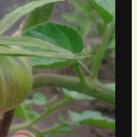
ЛИСЫ)
П
й Алена