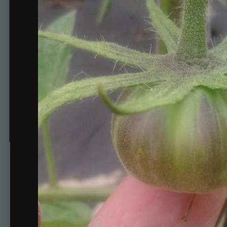
Alice's Dreаm (МЕЧТА А
Автор
Алена
2 июля, 2017
538 просмотров
Просмотр изображени