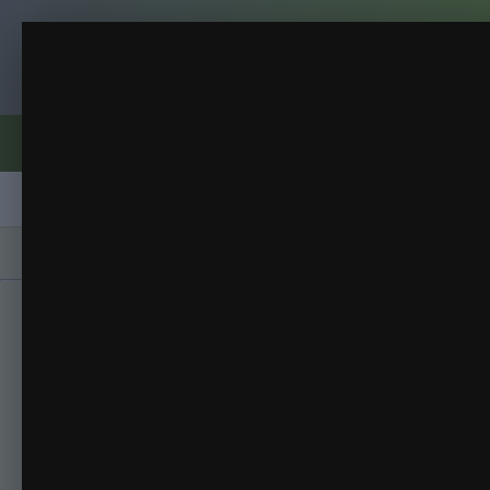
Клуб помидороводов - tomat-pomidor.
Alice's Dreаm (МЕЧТА А
Томаты-2017
(116 изображений)
ИЗ АЛЬБОМА:
Форумы
Активность
Блоги
Клубы
Сорта
Главная
Галерея
Альбомы
Томаты-201