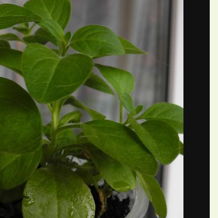
рфиния Table White от Еле
П
 Svetikk