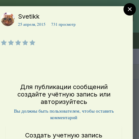
×
Svetikk
Регистрация
Уже зарегистрированы? Войти
25 апреля, 2015
731 просмотр
Объявления (ТЕСТ)
В начало
Каталог сортов томатов
Блоги(5)
Для публикации сообщений
Вегетативная Петуния Сурфиния Table White от ЕленыО
создайте учётную запись или
авторизуйтесь
Вы должны быть пользователем, чтобы оставить
комментарий
Создать учетную запись