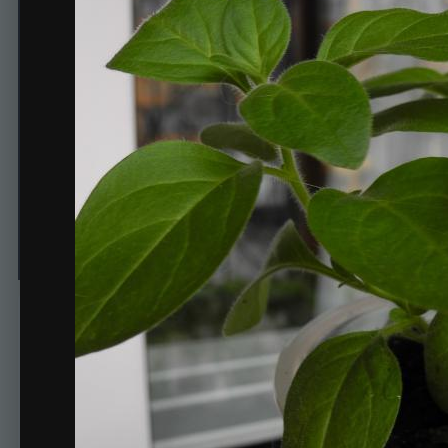
Вегетативная Петуния Су
Автор
Svetikk
25 апреля, 2015
731 просмотр
Просмотр изображений