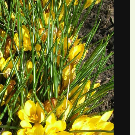
ые
П
ий АлександрС