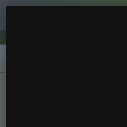
Клуб помидороводов - tomat-pomidor.
26 апреля. Крокусы жёлт
04. Апрель
(48 изображений)
ИЗ АЛЬБОМА:
Форумы
Активность
Блоги
Клубы
Сорта
Главная
Галерея
Альбомы
04. Апрель