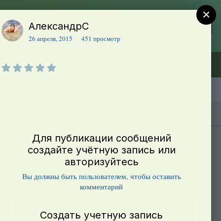
×
АлександрС
Регистрация
Уже зарегистрированы? Войти
26 апреля, 2015
451 просмотр
Объявления (ТЕСТ)
В начало
Каталог сортов томатов
Блоги(5)
Для публикации сообщений
создайте учётную запись или
авторизуйтесь
Вы должны быть пользователем, чтобы оставить
комментарий
Создать учетную запись