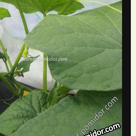
П
й аришка