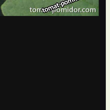
бщений создайте учётную запис
Вы должны быть пользователем, чтобы оставить комментарий
пись
ществе. Это очень просто!
Уже 
теля