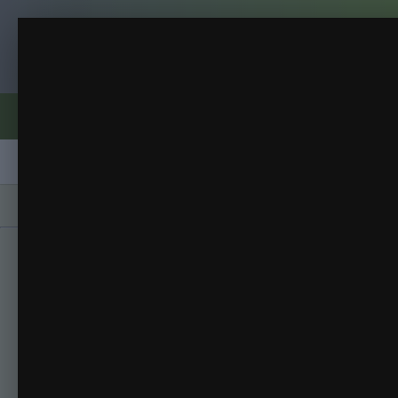
Клуб помидороводов - tomat-pomidor.
Огурец 2013
Всякое
(35 изображений)
ИЗ АЛЬБОМА:
Форумы
Активность
Блоги
Клубы
Сорта
Главная
Галерея
Альбомы
Всякое
Ог