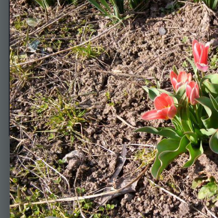
Цветок
Автор
evgenii97531
14 апреля, 2014
580 просмотров
Просмотр изображен