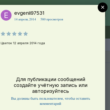
×
evgenii97531
Регистрация
Уже зарегистрированы? Войти
14 апреля, 2014
580 просмотров
Объявления (ТЕСТ)
В начало
Цветок 12 апреля 2014 года
Каталог сортов томатов
Блоги(5)
Для публикации сообщений
создайте учётную запись или
авторизуйтесь
Вы должны быть пользователем, чтобы оставить
комментарий