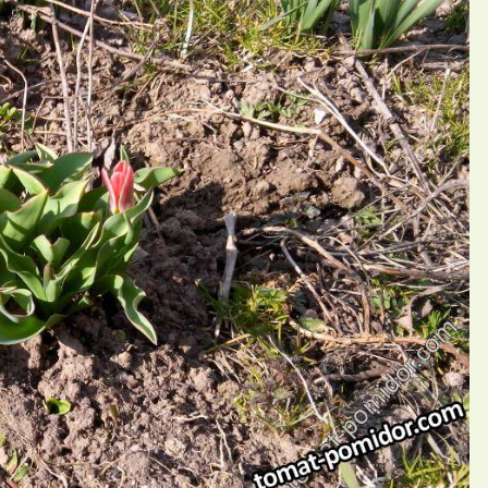
П
ий evgenii97531