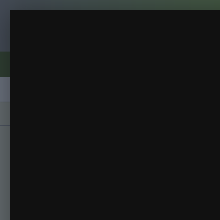
Клуб помидороводов - tomat-pomidor.
Цветок
Рассада 2014
(29 изображений)
ИЗ АЛЬБОМА:
Форумы
Активность
Блоги
Клубы
Сорта
Главная
Галерея
Альбомы
Рассада 20