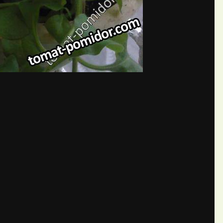
бщений создайте учётную запис
Вы должны быть пользователем, чтобы оставить комментарий
пись
ществе. Это очень просто!
Уже 
теля