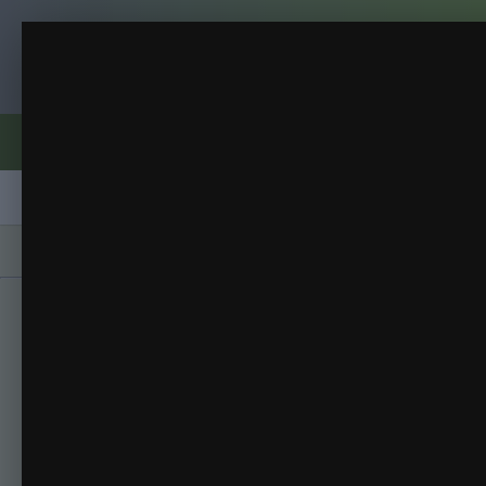
Клуб помидороводов - tomat-pomidor.
петуния
рассада,растюшки
(129 изображений)
ИЗ АЛЬБОМА:
Форумы
Активность
Блоги
Клубы
Сорта
Главная
Галерея
Альбомы
рассада,р