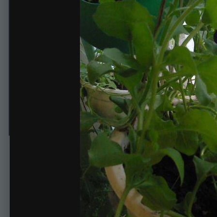
петуния
Автор
Нелли
23 апреля, 2014
623 просмотра
Просмотр изображен