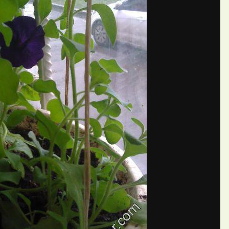
П
ий Нелли