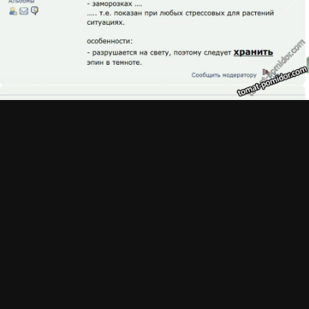
Просмотр изображений Vladvlad
ИЗ АЛЬБОМА:
Полезные советы от tomat-
pomidor
51 изображение
0 комментариев
0 комментариев
Подписчики
0
Комментариев нет