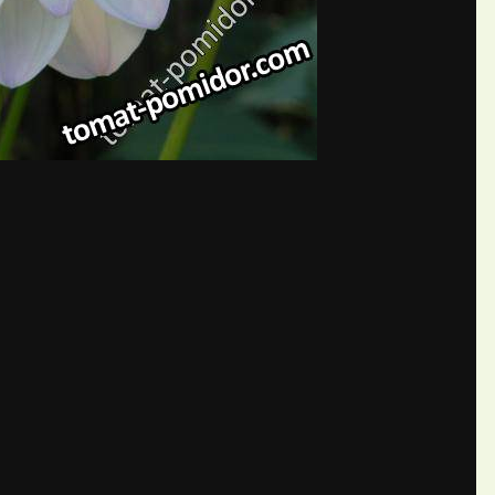
бщений создайте учётную запис
Вы должны быть пользователем, чтобы оставить комментарий
пись
ществе. Это очень просто!
Уже 
теля