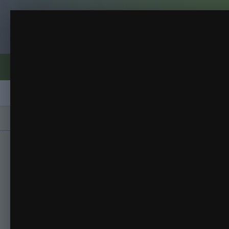
Клуб помидороводов - tomat-pomidor.
Георгины
Цветы.
(25 изображений)
ИЗ АЛЬБОМА:
Форумы
Активность
Блоги
Клубы
Сорта
Главная
Галерея
Альбомы
Цветы.
Ге