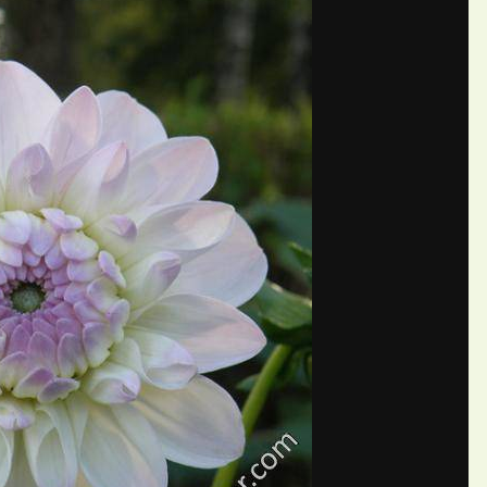
П
ий Aleks