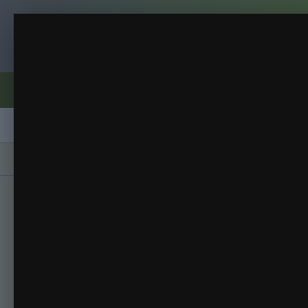
Клуб помидороводов - tomat-pomidor.
Семь гномов
Форумы
Активность
Блоги
Клубы
Сорта
Главная
Галерея
Альбомы
Семь гномо