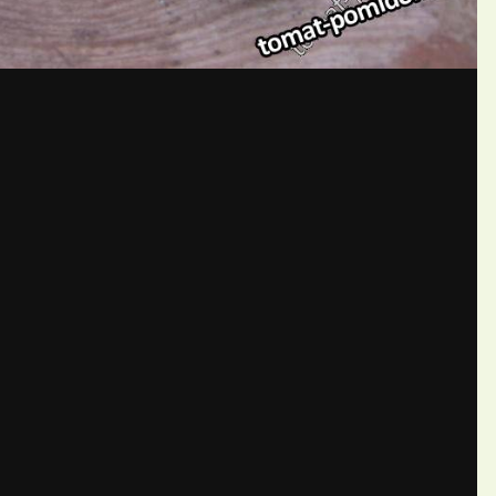
бщений создайте учётную запис
Вы должны быть пользователем, чтобы оставить комментарий
пись
ществе. Это очень просто!
Уже 
теля
в