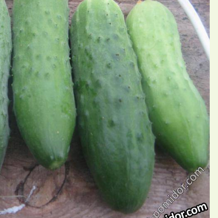
П
й Elena_