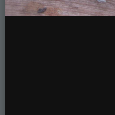
Комментариев нет
Для публикации соо
Создать учетную за
Зарегистрируйте новую учётную запись в нашем сооб
Регистрация нового пользова
Главная
Галерея
Альбомы
Семь гномо