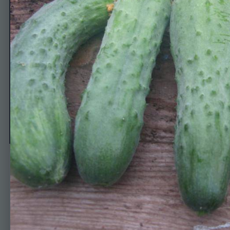
Семь гномов
Автор
Elena_
26 апреля, 2014
542 просмотра
Просмотр изображени