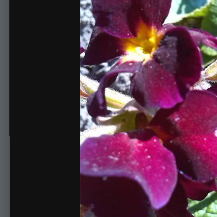
_
Автор
Маргоша
26 апреля, 2014
420 просмотров
Просмотр изображе