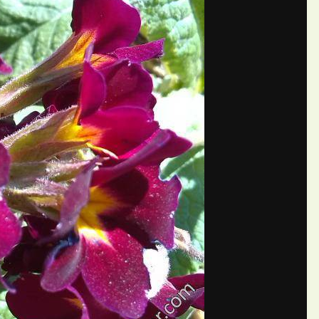
П
ний Маргоша