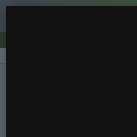
Клуб помидороводов - tomat-pomidor.
_
Всяко разно))
(69 изображений)
ИЗ АЛЬБОМА:
Форумы
Активность
Блоги
Клубы
Сорта
Главная
Галерея
Альбомы
Всяко разно