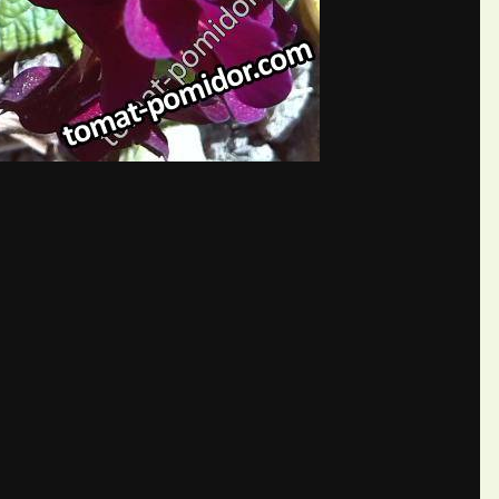
бщений создайте учётную запис
Вы должны быть пользователем, чтобы оставить комментарий
пись
ществе. Это очень просто!
Уже 
теля