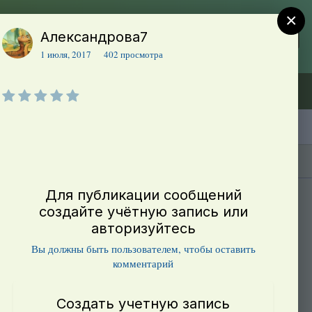
×
Александрова7
Регистрация
Уже зарегистрированы? Войти
1 июля, 2017
402 просмотра
Объявления (ТЕСТ)
В начало
Каталог сортов томатов
Блоги(5)
Для публикации сообщений
создайте учётную запись или
авторизуйтесь
Вы должны быть пользователем, чтобы оставить
комментарий
Создать учетную запись