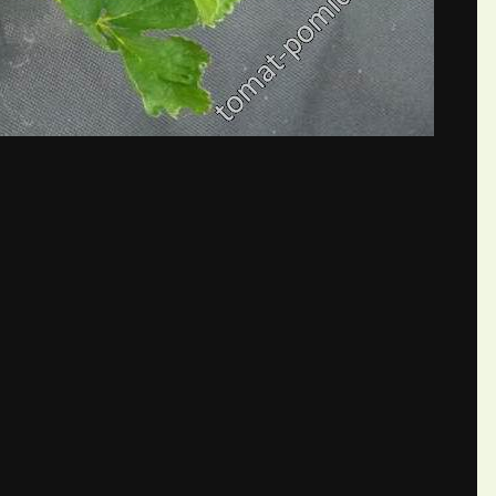
бщений создайте учётную запис
Вы должны быть пользователем, чтобы оставить комментарий
пись
ществе. Это очень просто!
Уже 
теля