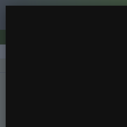
Клуб помидороводов - tomat-pomidor.
Линоса
Клубника 2017 первый год
(5 изображений)
ИЗ АЛЬБОМА:
Форумы
Активность
Блоги
Клубы
Сорта
Главная
Галерея
Альбомы
Клубника 2