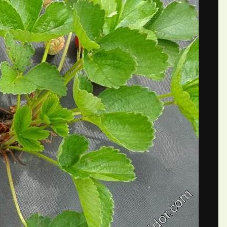
П
 Александрова7