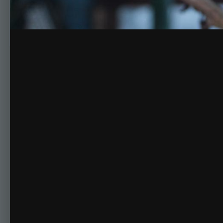
Последняя роза перед обрезкой 20.01.18
Комментариев нет
Для публикации соо
Создать учетную за
Зарегистрируйте новую учётную запись в нашем сооб
Регистрация нового пользова