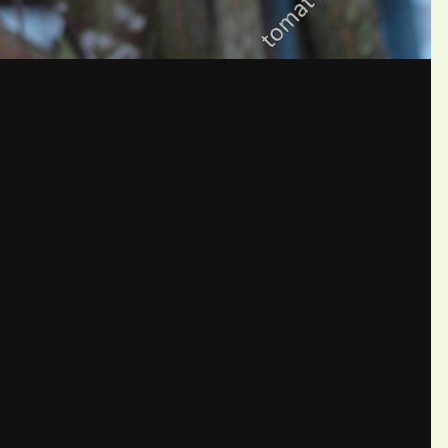
бщений создайте учётную запис
Вы должны быть пользователем, чтобы оставить комментарий
пись
ществе. Это очень просто!
Уже 
теля