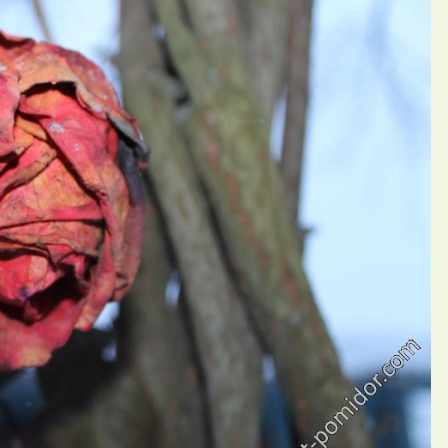
П
ний Шар