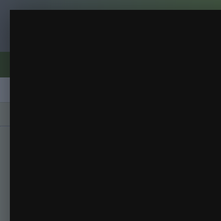
Клуб помидороводов - tomat-pomidor.
Зимняя роза
Лютики цветочки ...
(17 изображений)
ИЗ АЛЬБОМА:
Форумы
Активность
Блоги
Клубы
Сорта
Главная
Галерея
Альбомы
Лютики цвет