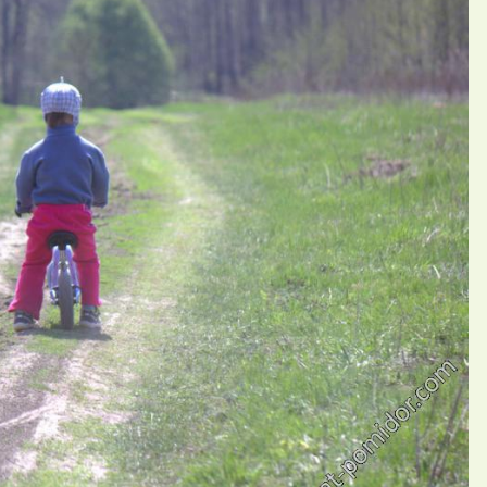
П
ий Тося