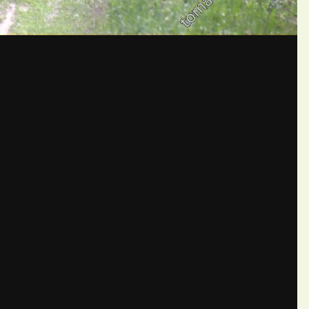
бщений создайте учётную запис
Вы должны быть пользователем, чтобы оставить комментарий
пись
ществе. Это очень просто!
Уже 
теля