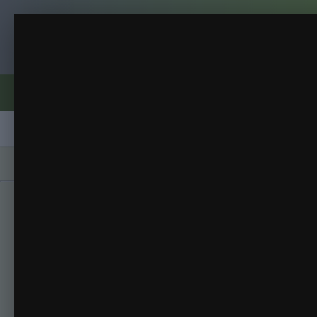
Клуб помидороводов - tomat-pomidor.
2 мая 2014
Всякое
(10 изображений)
ИЗ АЛЬБОМА:
Форумы
Активность
Блоги
Клубы
Сорта
Главная
Галерея
Альбомы
Всякое
2 