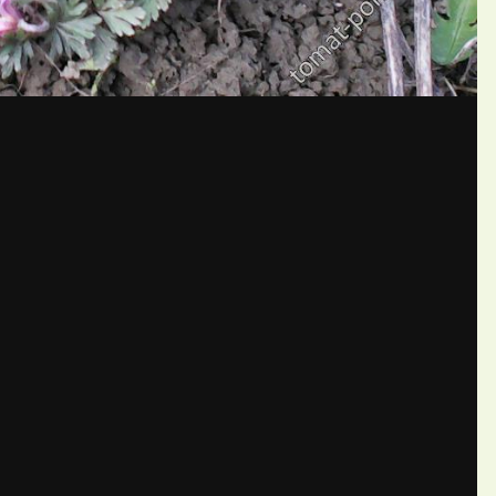
бщений создайте учётную запис
Вы должны быть пользователем, чтобы оставить комментарий
пись
ществе. Это очень просто!
Уже 
теля