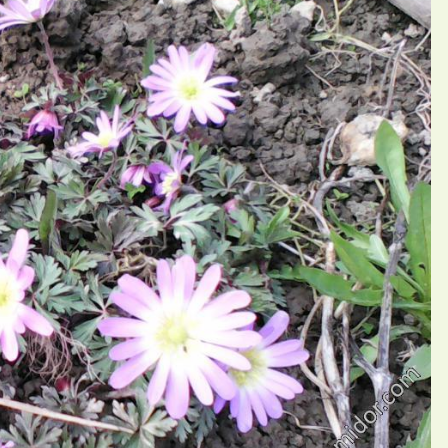
П
ний Надежда