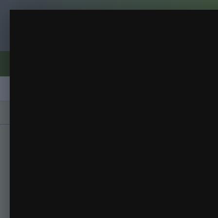
Клуб помидороводов - tomat-pomidor.
26
2015
(123 изображения)
ИЗ АЛЬБОМА:
Форумы
Активность
Блоги
Клубы
Сорта
Главная
Галерея
Альбомы
2015
26