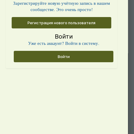
Зарегистрируйте новую учётную запись в нашем
сообществе. Это очень просто!
Регистрация нового пользователя
Войти
Уже есть аккаунт? Войти в систему.
Войти