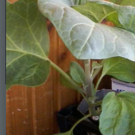
Баклажаны рвутся в поле
Автор
Лора - Пассифлора
28 апреля, 2015
499 просмотров
Просмотр изображе