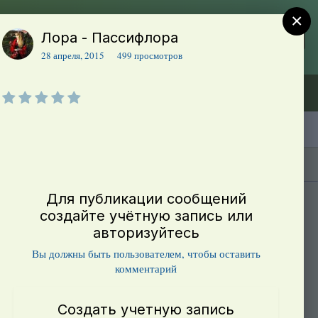
×
Лора - Пассифлора
Регистрация
Уже зарегистрированы? Войти
28 апреля, 2015
499 просмотров
Объявления (ТЕСТ)
В начало
Каталог сортов томатов
Блоги(5)
Для публикации сообщений
создайте учётную запись или
авторизуйтесь
Вы должны быть пользователем, чтобы оставить
комментарий
Создать учетную запись