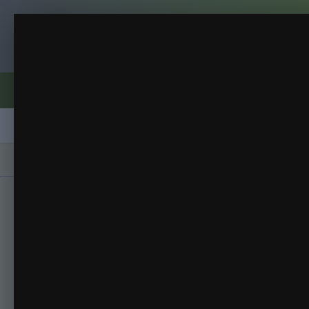
Клуб помидороводов - tomat-pomidor.
Баклажаны рвутся в поле
Разное
(259 изображений)
ИЗ АЛЬБОМА:
Форумы
Активность
Блоги
Клубы
Сорта
Главная
Галерея
Альбомы
Разное
Ба