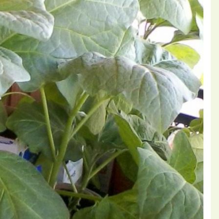
П
ний Лора - Пассифлора