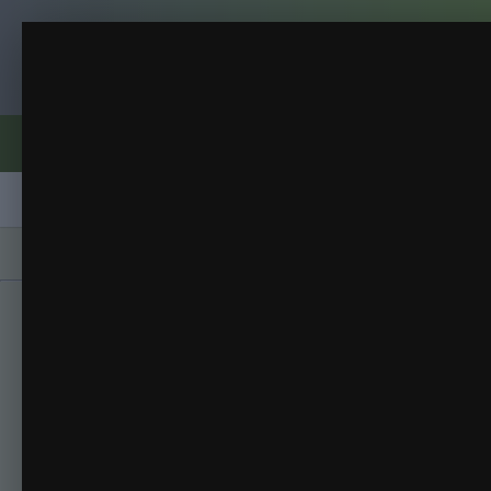
Клуб помидороводов - tomat-pomidor.
Сад
Мой дом
(70 изображений)
ИЗ АЛЬБОМА:
Форумы
Активность
Блоги
Клубы
Сорта
Главная
Галерея
Альбомы
Мой дом