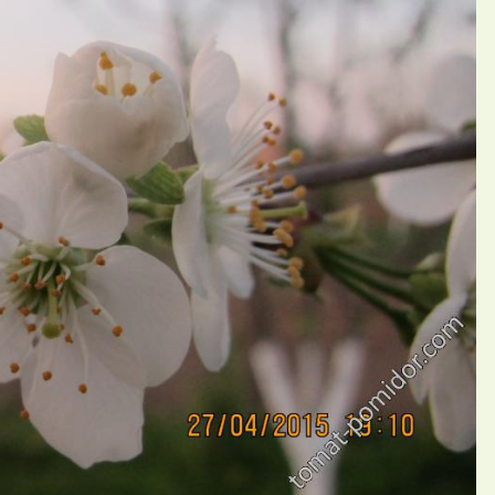
П
ий Nadija