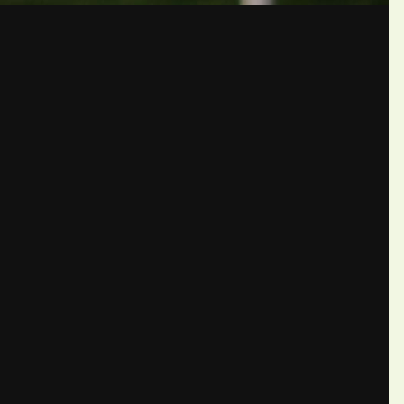
бщений создайте учётную запис
Вы должны быть пользователем, чтобы оставить комментарий
пись
ществе. Это очень просто!
Уже 
теля