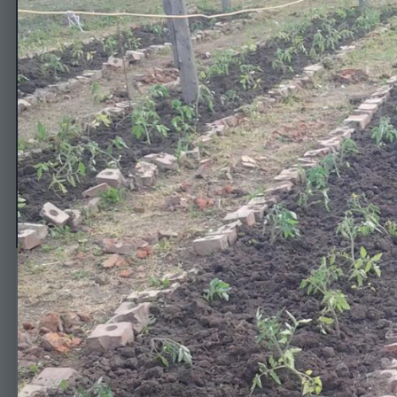
ог
Автор
barbariska
30 апреля, 2015
505 просмотров
Просмотр изображен