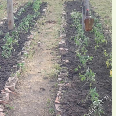
П
ий barbariska