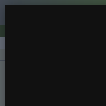
Клуб помидороводов - tomat-pomidor.
ог
2015
(400 изображений)
ИЗ АЛЬБОМА:
Форумы
Активность
Блоги
Клубы
Сорта
Главная
Галерея
Альбомы
2015
ог