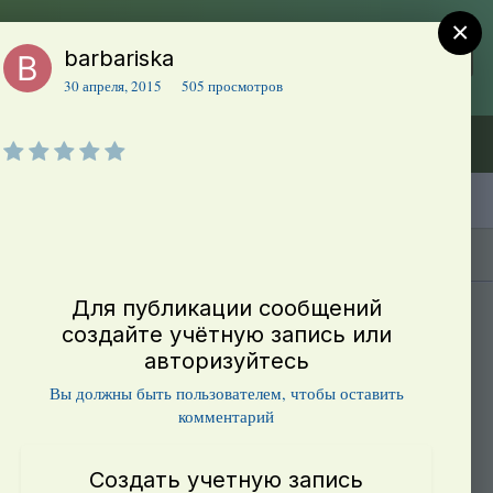
×
barbariska
Регистрация
Уже зарегистрированы? Войти
30 апреля, 2015
505 просмотров
Объявления (ТЕСТ)
В начало
Каталог сортов томатов
Блоги(5)
Для публикации сообщений
создайте учётную запись или
авторизуйтесь
Вы должны быть пользователем, чтобы оставить
комментарий
Создать учетную запись