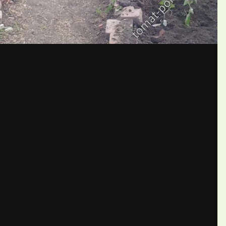
бщений создайте учётную запис
Вы должны быть пользователем, чтобы оставить комментарий
пись
ществе. Это очень просто!
Уже 
теля