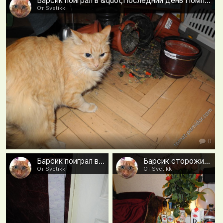
Барсик поиграл в &quot;Последний день Помпеи&quot;
От Svetikk
0
Барсик поиграл в &quot;Ниагарский водопад&quot;
Барсик сторожит поляну
От Svetikk
От Svetikk