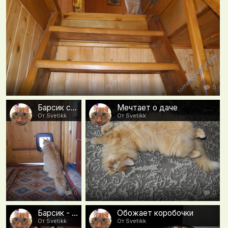
0
Барсик смотрит любимый телевизор
Мечтает о даче
От Svetikk
От Svetikk
0
0
Барсик - типа фея)))
Обожает коробочки
От Svetikk
От Svetikk