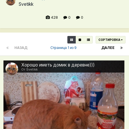
Svetikk
428
0
0
СОРТИРОВКА
НАЗАД
Страница 1 из 9
ДАЛЕЕ
Хорошо иметь домик в деревне)))
От Svetikk