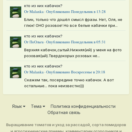
кто из них кабачок?
От
Malanka
·
Опубликовано
Понедельник в 13:28
Блин, только что дошёл смысл фразы. Нет, Оля, не
глюк! ОНО розовое! Но все белые кабачки при...
кто из них кабачок?
От
ПоОльга
·
Опубликовано
Понедельник в 05:31
Верхняя кабачок,сытый.Нижняя(ий) у меня на фото
розовая(ый).Твердокорых розовых не...
кто из них кабачок?
От
Malanka
·
Опубликовано
Воскресенье в 20:18
Скажем так, посередине точно кабачок. А вот
остальные... пока неизвестно)))
Язык
Тема
Политика конфиденциальности
Обратная связь
Выращивание томатов и уход за рассадой, сорта помидоров
и агротехнические приемы, комментарии огородников и