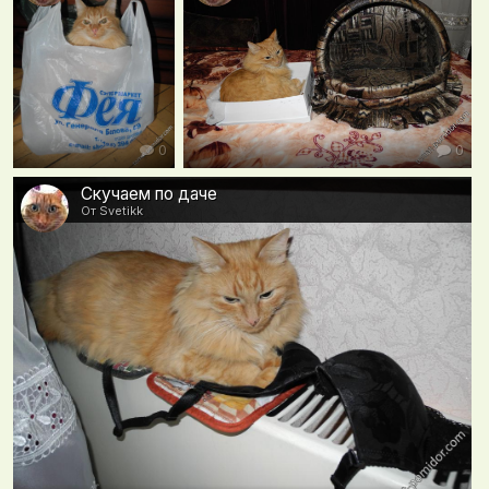
0
0
Скучаем по даче
От Svetikk