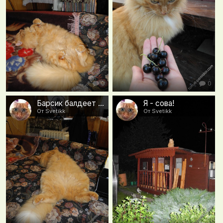
0
0
Барсик балдеет в жару под вентилятором
Я - сова!
От Svetikk
От Svetikk