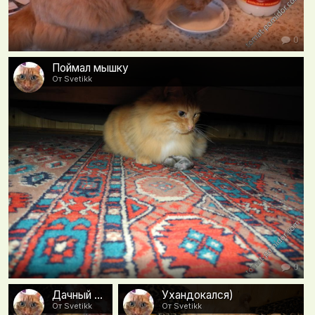
0
Поймал мышку
От Svetikk
0
Дачный инспектор отдыхает
Ухандокался)
От Svetikk
От Svetikk