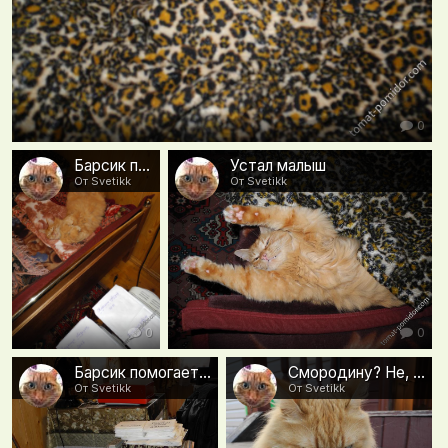
0
Барсик помогает сушить семена
Устал малыш
От Svetikk
От Svetikk
0
0
Барсик помогает сушить семена
Смородину? Не, не буду...
От Svetikk
От Svetikk