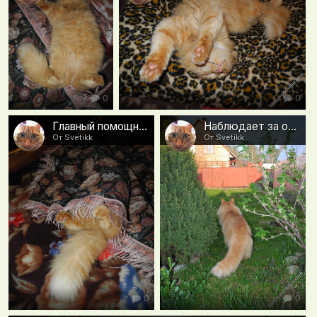
0
0
Главный помощник типа спрятался
Наблюдает за обстановкой из кустов
От Svetikk
От Svetikk
0
0