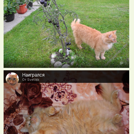
0
Наигрался
От Svetikk