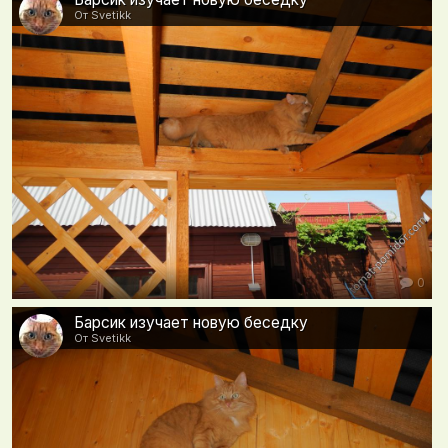
От Svetikk
0
Барсик изучает новую беседку
От Svetikk