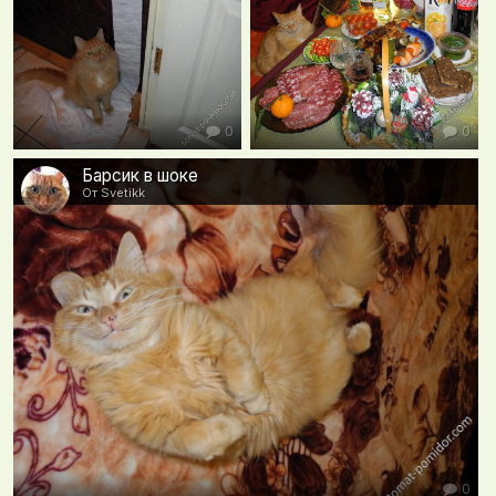
0
0
Барсик в шоке
От Svetikk
0