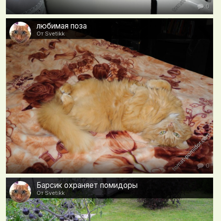
0
любимая поза
От Svetikk
0
Барсик охраняет помидоры
От Svetikk