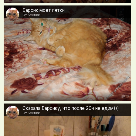
Барсик моет пятки
От Svetikk
0
Сказала Барсику, что после 20ч не едим)))
От Svetikk