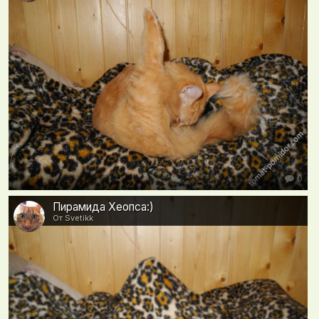
0
Пирамида Хеопса:)
От Svetikk