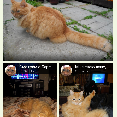
0
Смотрим с Барсиком шоу &quot;Голос&quot; по пятницам
Мыл свою лапку и задумался о смысле жизни:)
От Svetikk
От Svetikk