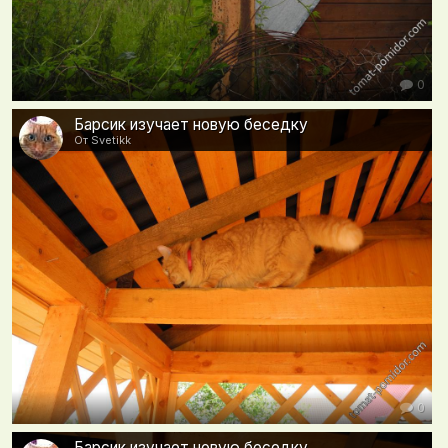
0
Барсик изучает новую беседку
От Svetikk
0
Барсик изучает новую беседку