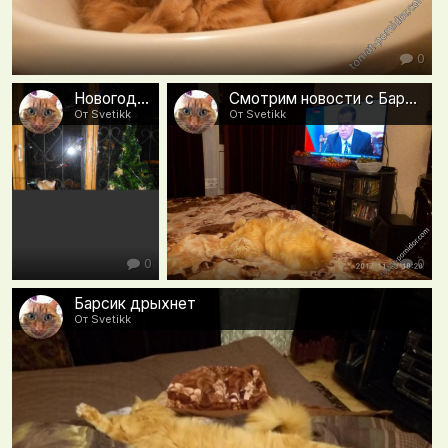
0
Новогодняя композиция 2018 - Года Желтой собаки)))
Смотрим новости с Барсиком
От Svetikk
От Svetikk
0
0
Барсик дрыхнет
От Svetikk