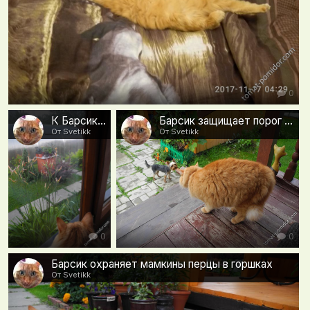
0
К Барсику пришел гости (найди второго кота).
Барсик защищает порог родной дачи от грозной собаки
От Svetikk
От Svetikk
0
0
Барсик охраняет мамкины перцы в горшках
От Svetikk