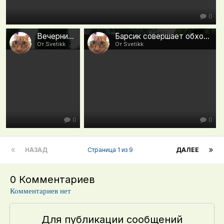
0
Вечерний дозор
Барсик совершает обход владений
От Svetikk
От Svetikk
0
0
НАЗАД
Страница 1 из 9
ДАЛЕЕ
0 Комментариев
Комментариев нет
Для публикации сообщений