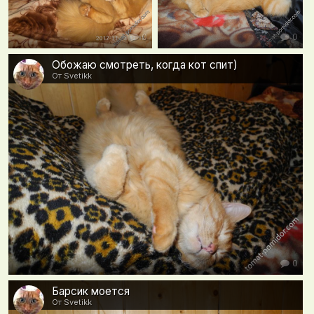
0
0
Обожаю смотреть, когда кот спит)
От Svetikk
0
Барсик моется
От Svetikk