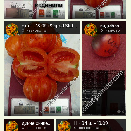
0
0
ст.ст. 18.09 (Striped Stuffer)
индейское яблоко 18.09
От ивановочка
От ивановочка
0
0
дикие синие карты 18.09
Н - 34 ж =18.09
От ивановочка
От ивановочка