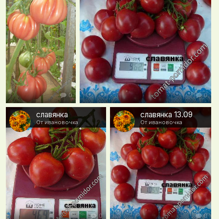
0
0
славянка
славянка 13.09
От ивановочка
От ивановочка
0
0