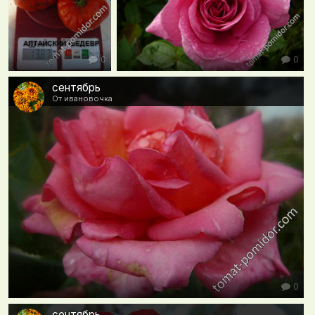
0
0
сентябрь
От ивановочка
0
сентябрь