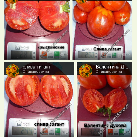
0
0
слива-гигант
Валентина Духова
От ивановочка
От ивановочка
0
0