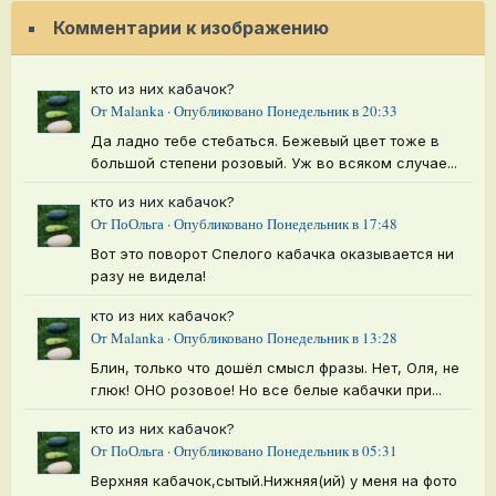
Комментарии к изображению
кто из них кабачок?
От
Malanka
·
Опубликовано
Понедельник в 20:33
Да ладно тебе стебаться. Бежевый цвет тоже в
большой степени розовый. Уж во всяком случае...
кто из них кабачок?
От
ПоОльга
·
Опубликовано
Понедельник в 17:48
Вот это поворот Спелого кабачка оказывается ни
разу не видела!
кто из них кабачок?
От
Malanka
·
Опубликовано
Понедельник в 13:28
Блин, только что дошёл смысл фразы. Нет, Оля, не
глюк! ОНО розовое! Но все белые кабачки при...
кто из них кабачок?
От
ПоОльга
·
Опубликовано
Понедельник в 05:31
Верхняя кабачок,сытый.Нижняя(ий) у меня на фото