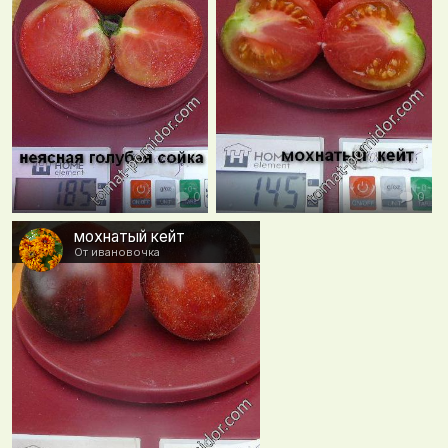
0
0
мохнатый кейт
От ивановочка