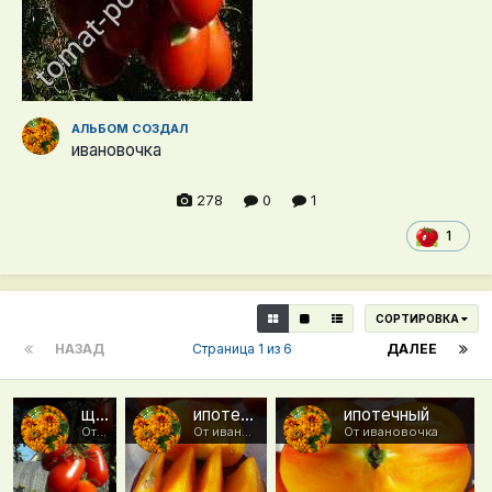
АЛЬБОМ СОЗДАЛ
ивановочка
278
0
1
1
СОРТИРОВКА
НАЗАД
Страница 1 из 6
ДАЛЕЕ
щедрая сливка Тарасенко
ипотечный
ипотечный
От ивановочка
От ивановочка
От ивановочка