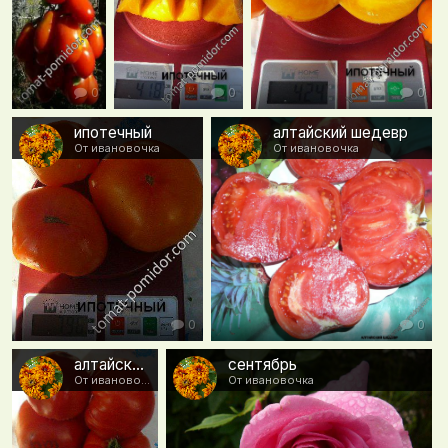
0
0
0
ипотечный
алтайский шедевр
От ивановочка
От ивановочка
0
0
алтайский шедевр
сентябрь
От ивановочка
От ивановочка