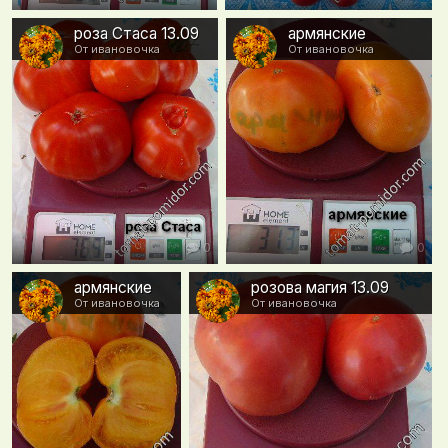
роза Стаса 13.09
армянские
От ивановочка
От ивановочка
0
0
армянские
розова магия 13.09
От ивановочка
От ивановочка