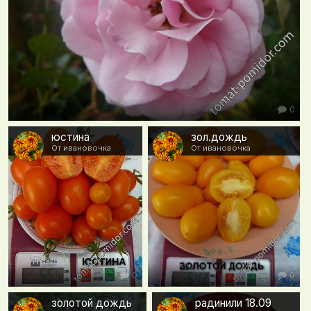
0
юстина
зол.дождь
От ивановочка
От ивановочка
0
0
золотой дождь
радинили 18.09