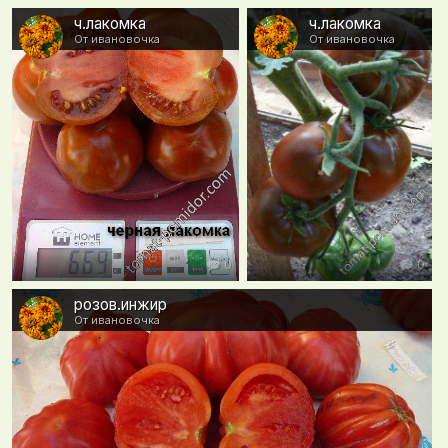
ч.лакомка
ч.лакомка
От ивановочка
От ивановочка
0
0
розов.инжир
От ивановочка