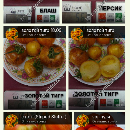
0
0
золотой тигр 18.09
золотой тигр
От ивановочка
От ивановочка
0
0
ст.ст (Striped Stuffer)
зол.пуля
От ивановочка
От ивановочка