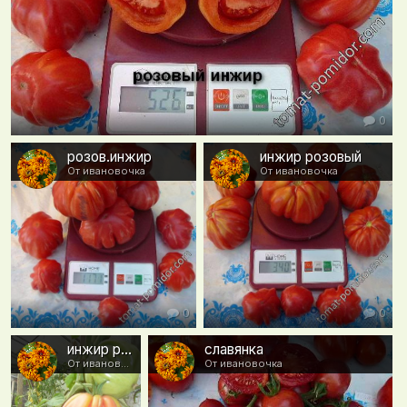
0
розов.инжир
инжир розовый
От ивановочка
От ивановочка
0
0
инжир розовый
славянка
От ивановочка
От ивановочка