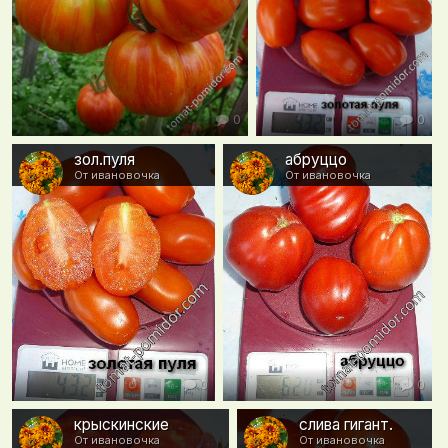
0
0
зол.пуля
абруццо
От ивановочка
От ивановочка
0
0
крыскинские
слива гигант.
От ивановочка
От ивановочка