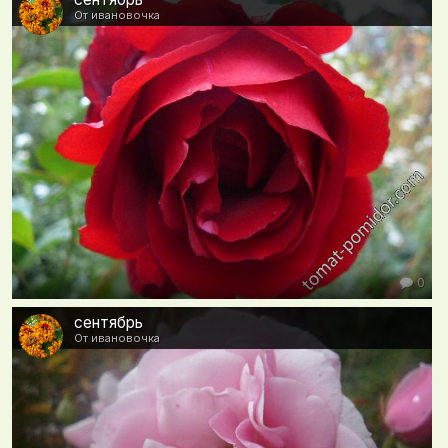
От ивановочка
0
сентябрь
От ивановочка