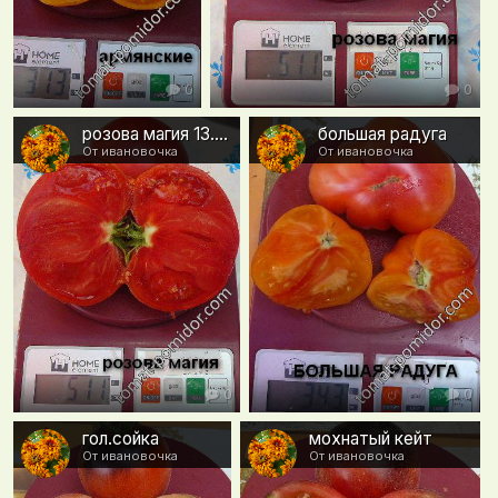
0
0
розова магия 13.09
большая радуга
От ивановочка
От ивановочка
0
0
гол.сойка
мохнатый кейт
От ивановочка
От ивановочка