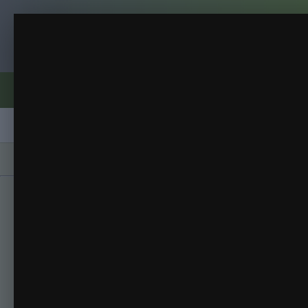
Клуб помидороводов - tomat-pomidor.
Подарок ночью
Личное
(165 изображений)
ИЗ АЛЬБОМА:
Форумы
Активность
Блоги
Клубы
Сорта
Главная
Галерея
Альбомы
Личное
По