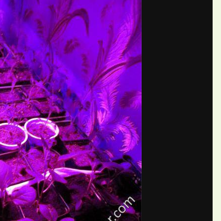
П
й Овечка