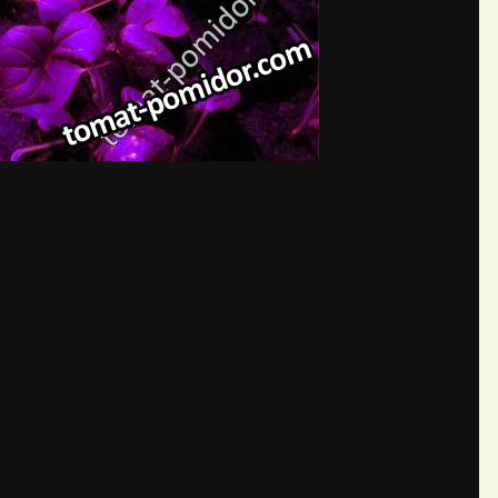
бщений создайте учётную запис
Вы должны быть пользователем, чтобы оставить комментарий
пись
ществе. Это очень просто!
Уже 
теля