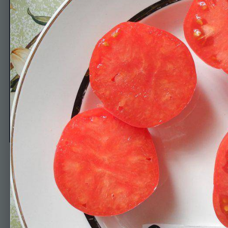
Фиделио
Автор
Svetikk
9 апреля, 2014
1028 просмотров
Просмотр изображен