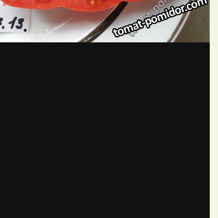
бщений создайте учётную запис
Вы должны быть пользователем, чтобы оставить комментарий
пись
ществе. Это очень просто!
Уже 
теля