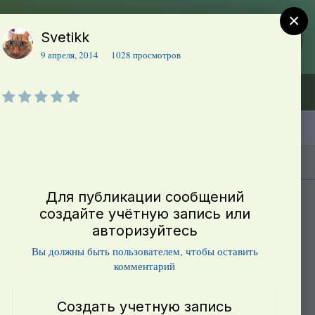
×
Svetikk
Регистрация
Уже зарегистрированы? Войти
9 апреля, 2014
1028 просмотров
Объявления (ТЕСТ)
В начало
Каталог сортов томатов
Блоги(5)
Для публикации сообщений
создайте учётную запись или
авторизуйтесь
Вы должны быть пользователем, чтобы оставить
комментарий
Создать учетную запись