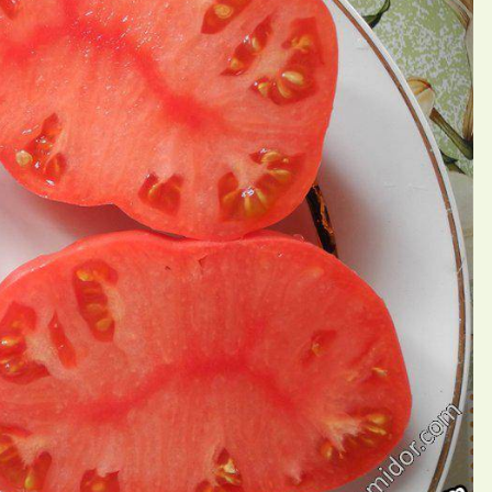
П
ий Svetikk