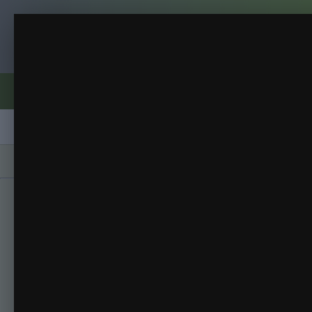
Клуб помидороводов - tomat-pomidor.
Фиделио
Томаты 2013
(53 изображения)
ИЗ АЛЬБОМА:
Форумы
Активность
Блоги
Клубы
Сорта
Главная
Галерея
Альбомы
Томаты 201