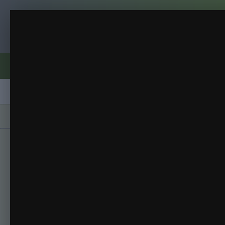
Клуб помидороводов - tomat-pomidor.
10 апреля
выращиваю черри
(9 изображений)
ИЗ АЛЬБОМА:
Форумы
Активность
Блоги
Клубы
Сорта
Главная
Галерея
Альбомы
выращиваю