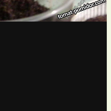
бщений создайте учётную запис
Вы должны быть пользователем, чтобы оставить комментарий
пись
ществе. Это очень просто!
Уже 
теля