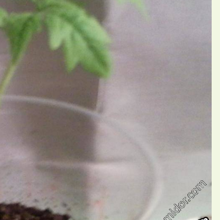
П
ий Alexandr Umelyy