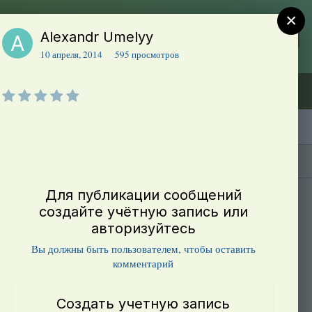
×
Alexandr Umelyy
Регистрация
Уже зарегистрированы? Войти
10 апреля, 2014
595 просмотров
Объявления (ТЕСТ)
В начало
Каталог сортов томатов
Блоги(5)
Для публикации сообщений
создайте учётную запись или
авторизуйтесь
Вы должны быть пользователем, чтобы оставить
комментарий
Создать учетную запись