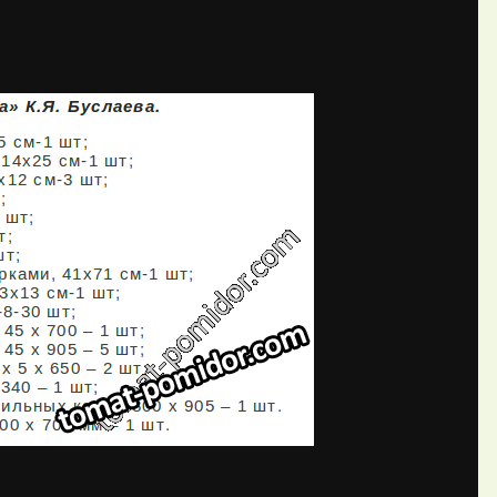
П
й Alexandr Umelyy