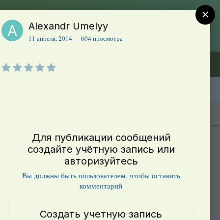
×
Alexandr Umelyy
Регистрация
Уже зарегистрированы? Войти
11 апреля, 2014
604 просмотра
Объявления (ТЕСТ)
В начало
Каталог сортов томатов
Блоги(5)
Для публикации сообщений
создайте учётную запись или
авторизуйтесь
Вы должны быть пользователем, чтобы оставить
комментарий
Создать учетную запись