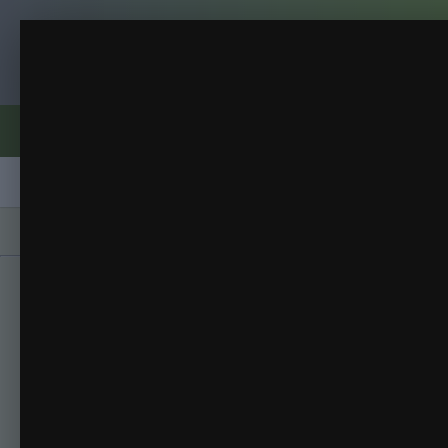
Клуб помидороводов - tomat-pomidor.
1
отопительно-варочная печь "ШВЕДКА" своими ру
ИЗ АЛЬБОМА:
изображений)
Форумы
Активность
Блоги
Клубы
Сорта
Главная
Галерея
Альбомы