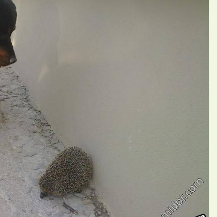
П
ий Elena7774