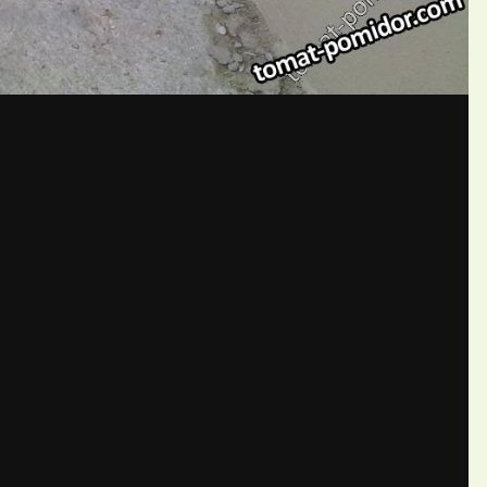
бщений создайте учётную запис
Вы должны быть пользователем, чтобы оставить комментарий
пись
ществе. Это очень просто!
Уже 
теля