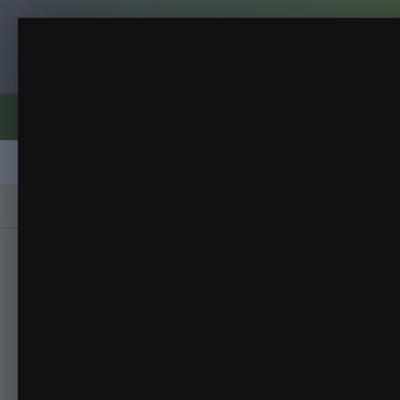
Клуб помидороводов - tomat-pomidor.
Дуся и ежик
ДАЧА
(8 изображений)
ИЗ АЛЬБОМА:
Форумы
Активность
Блоги
Клубы
Сорта
Главная
Галерея
Альбомы
ДАЧА
Дус