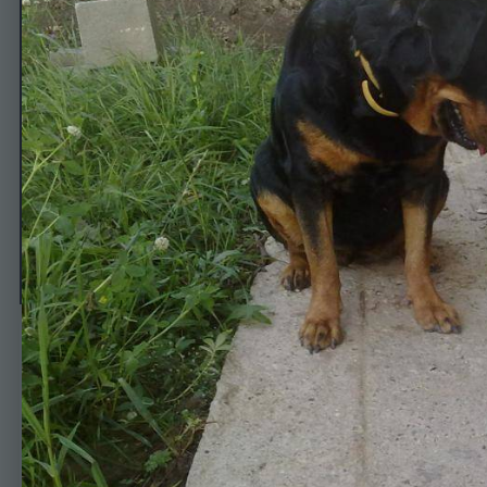
Дуся и ежик
Автор
Elena7774
21 апреля, 2014
632 просмотра
Просмотр изображен