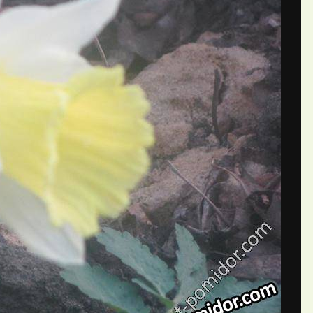
П
й Lisenok