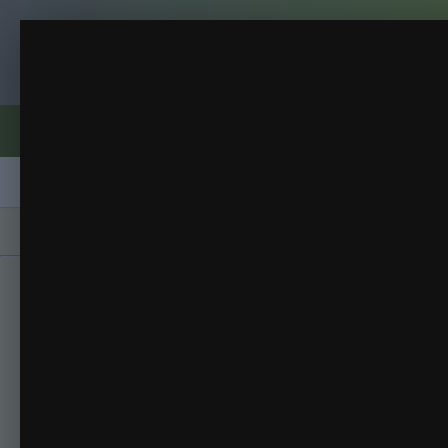
Клуб помидороводов - tomat-pomidor.
9
нарциссы
(37 изображений)
ИЗ АЛЬБОМА:
Форумы
Активность
Блоги
Клубы
Сорта
Главная
Галерея
Альбомы
нарциссы