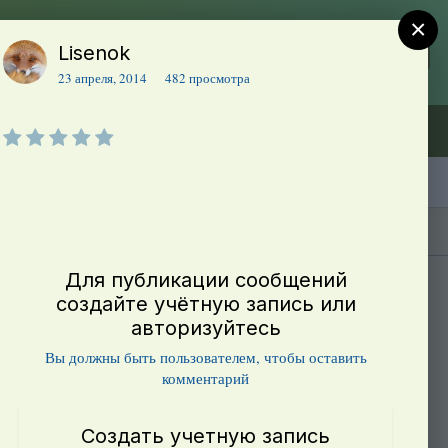
×
Lisenok
Регистрация
Уже зарегистрированы? Войти
23 апреля, 2014
482 просмотра
Объявления (ТЕСТ)
В начало
Каталог сортов томатов
Блоги(5)
Для публикации сообщений
создайте учётную запись или
авторизуйтесь
Вы должны быть пользователем, чтобы оставить
комментарий
Создать учетную запись