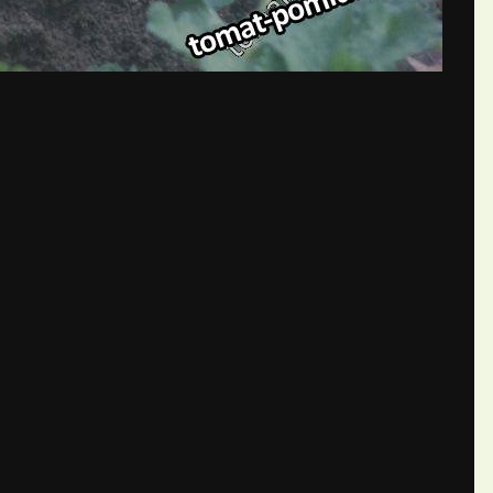
бщений создайте учётную запис
Вы должны быть пользователем, чтобы оставить комментарий
пись
ществе. Это очень просто!
Уже 
теля