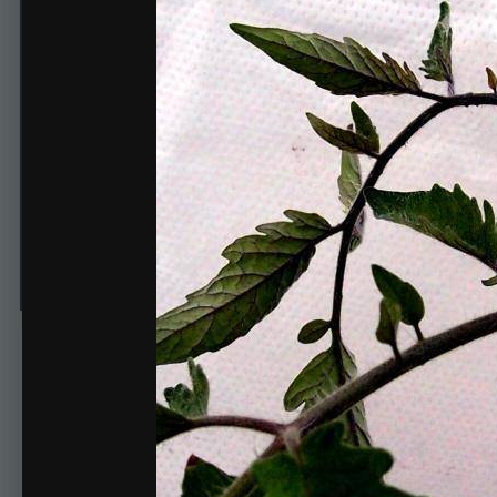
Коричневая плоть
Автор
ЕленаN
26 апреля, 2014
701 просмотр
Просмотр изображени