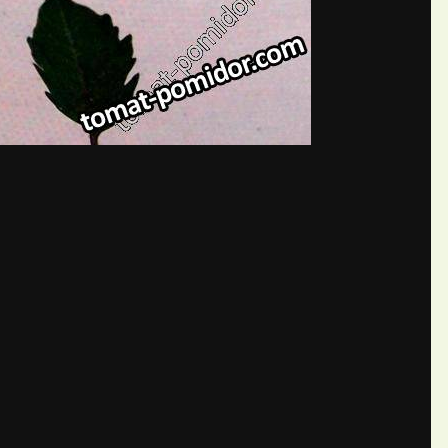
бщений создайте учётную запис
Вы должны быть пользователем, чтобы оставить комментарий
пись
ществе. Это очень просто!
Уже 
теля