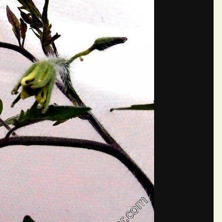
П
й ЕленаN