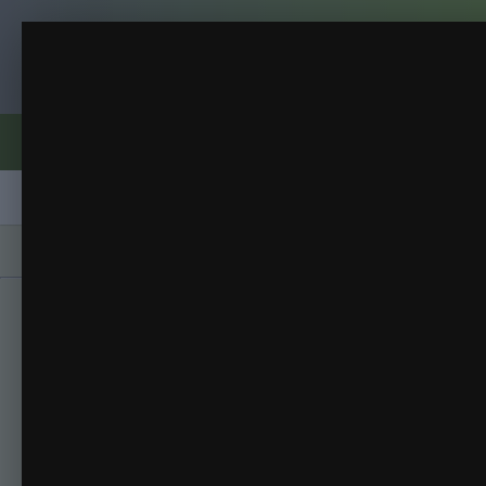
Клуб помидороводов - tomat-pomidor.
Коричневая плоть
2014 Рассада
(134 изображения)
ИЗ АЛЬБОМА:
Форумы
Активность
Блоги
Клубы
Сорта
Главная
Галерея
Альбомы
2014 Расса