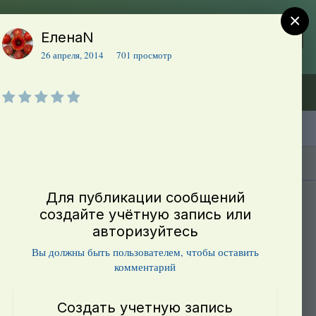
×
ЕленаN
Регистрация
Уже зарегистрированы? Войти
26 апреля, 2014
701 просмотр
Объявления (ТЕСТ)
В начало
Каталог сортов томатов
Блоги(5)
Для публикации сообщений
создайте учётную запись или
авторизуйтесь
Вы должны быть пользователем, чтобы оставить
комментарий
Создать учетную запись