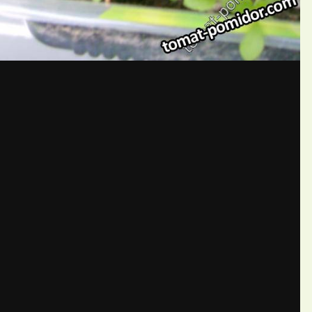
бщений создайте учётную запис
Вы должны быть пользователем, чтобы оставить комментарий
пись
ществе. Это очень просто!
Уже 
теля