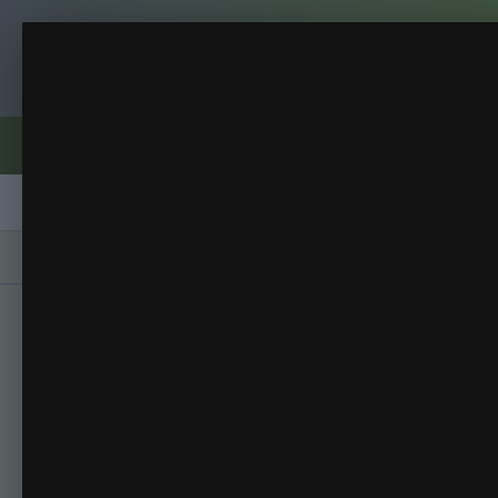
Клуб помидороводов - tomat-pomidor.
весна
весна
(86 изображений)
ИЗ АЛЬБОМА:
Форумы
Активность
Блоги
Клубы
Сорта
Главная
Галерея
Альбомы
весна
вес