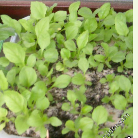
П
й Sofia