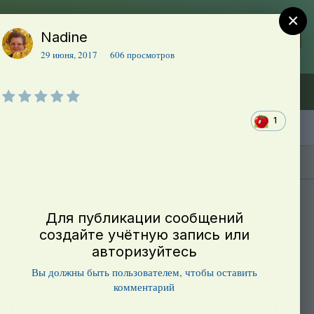
×
Nadine
Регистрация
Уже зарегистрированы? Войти
29 июня, 2017
606 просмотров
Объявления (ТЕСТ)
В начало
1
Каталог сортов томатов
Блоги(5)
Для публикации сообщений
создайте учётную запись или
авторизуйтесь
Вы должны быть пользователем, чтобы оставить
комментарий