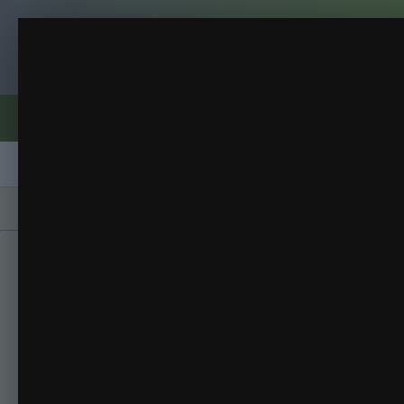
Клуб помидороводов - tomat-pomidor.
Дедушкино петушиное пе
Томаты 2017
(273 изображения)
ИЗ АЛЬБОМА:
Форумы
Активность
Блоги
Клубы
Сорта
Главная
Галерея
Альбомы
Томаты 201