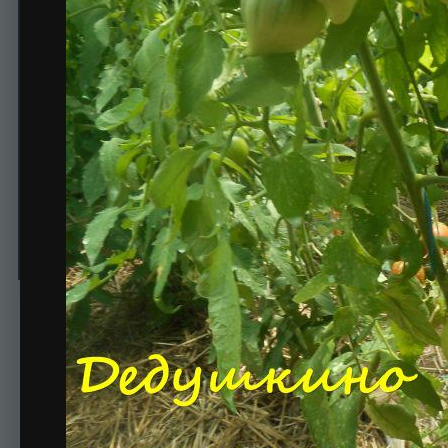
Дедушкино петушиное пе
Автор
Nadine
29 июня, 2017
606 просмотров
Просмотр изображен