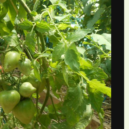
рышко
П
ий Nadine