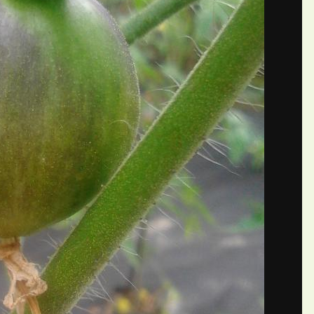
Я ТЕНЬ)
П
й Алена