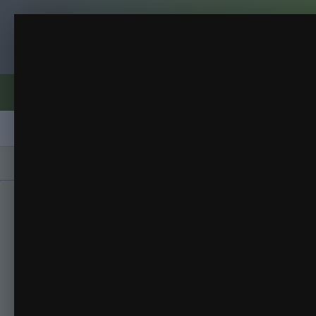
Клуб помидороводов - tomat-pomidor.
BLACK SHADOW (ЧЕРНА
Томаты-2017
(116 изображений)
ИЗ АЛЬБОМА:
Форумы
Активность
Блоги
Клубы
Сорта
Главная
Галерея
Альбомы
Томаты-201