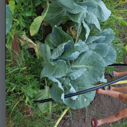
система автополива))
Автор
корманова
20 января, 2018
611 просмотр
Просмотр изображени