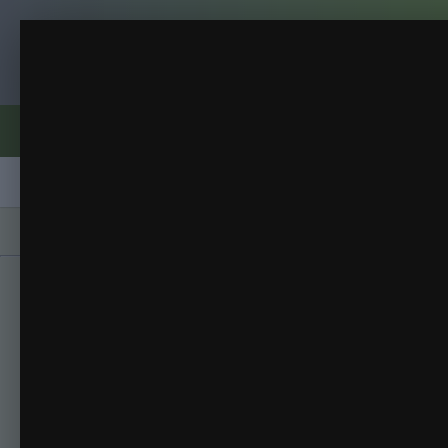
Клуб помидороводов - tomat-pomidor.
система автополива))
Дача 2017
(66 изображений)
ИЗ АЛЬБОМА:
Форумы
Активность
Блоги
Клубы
Сорта
Главная
Галерея
Альбомы
Дача 2017