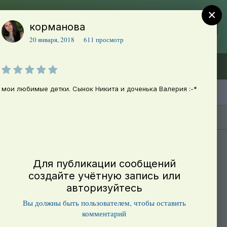
×
корманова
Регистрация
Уже зарегистрированы? Войти
20 января, 2018
611 просмотр
Объявления (ТЕСТ)
В начало
мои любимые детки. Сынок Никита и доченька Валерия :-*
Каталог сортов томатов
Блоги(5)
Для публикации сообщений
создайте учётную запись или
авторизуйтесь
Вы должны быть пользователем, чтобы оставить
комментарий