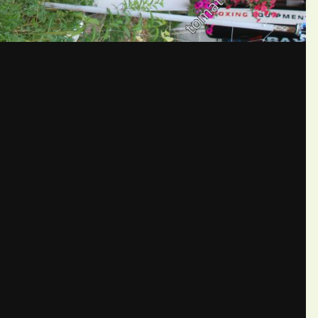
бщений создайте учётную запис
Вы должны быть пользователем, чтобы оставить комментарий
пись
ществе. Это очень просто!
Уже 
теля