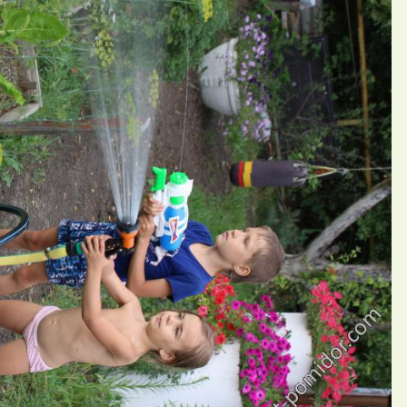
П
й корманова