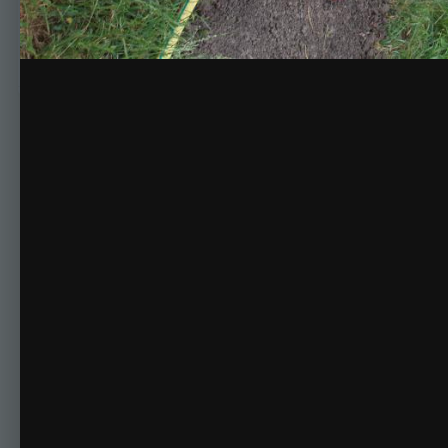
мои любимые детки. Сынок Никита и доченька Валерия :-*
Комментариев нет
Для публикации соо
Создать учетную за
Зарегистрируйте новую учётную запись в нашем сооб
Регистрация нового пользова