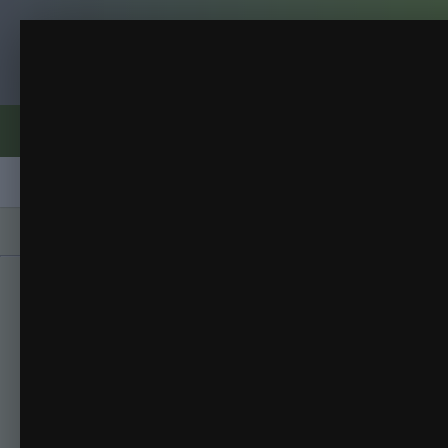
Клуб помидороводов - tomat-pomidor.
21 01 18
Всяко-разно
(146 изображений)
ИЗ АЛЬБОМА:
Форумы
Активность
Блоги
Клубы
Сорта
Главная
Галерея
Альбомы
Всяко-разн