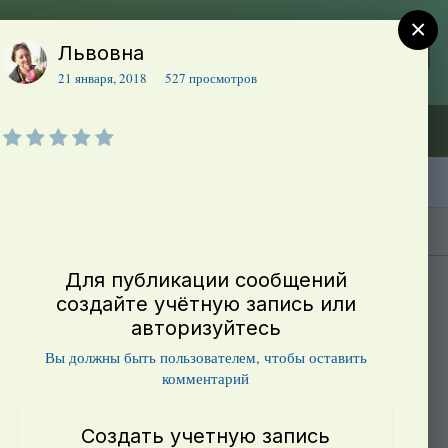
×
Львовна
Регистрация
Уже зарегистрированы? Войти
21 января, 2018
527 просмотров
Объявления (ТЕСТ)
В начало
Каталог сортов томатов
Блоги(5)
Для публикации сообщений
создайте учётную запись или
авторизуйтесь
Вы должны быть пользователем, чтобы оставить
комментарий
Создать учетную запись