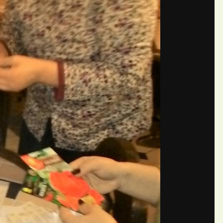
П
ний Львовна