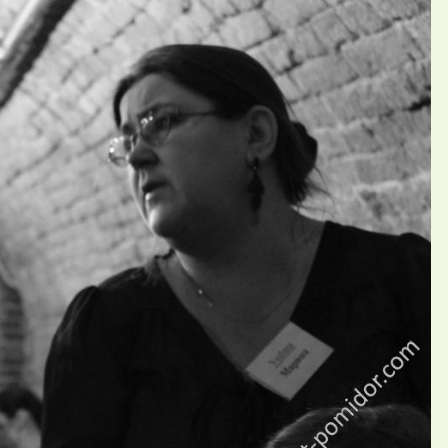
П
ний Сыр-Дарьинец