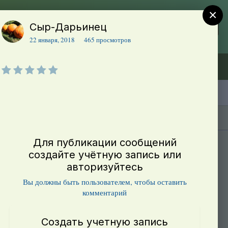
×
Сыр-Дарьинец
Регистрация
Уже зарегистрированы? Войти
22 января, 2018
465 просмотров
Объявления (ТЕСТ)
В начало
Каталог сортов томатов
Блоги(5)
Для публикации сообщений
создайте учётную запись или
авторизуйтесь
Вы должны быть пользователем, чтобы оставить
комментарий
Создать учетную запись