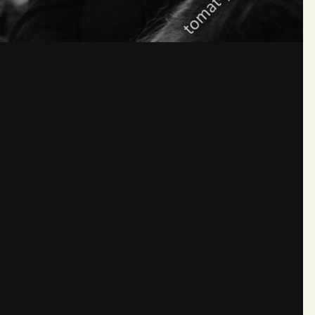
бщений создайте учётную запис
Вы должны быть пользователем, чтобы оставить комментарий
пись
ществе. Это очень просто!
Уже 
теля