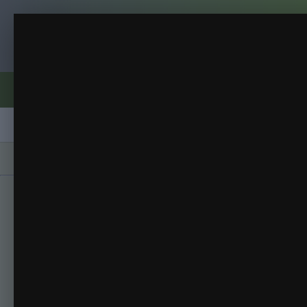
Клуб помидороводов - tomat-pomidor.
3
21.01.2018г. На мясницкой.
(25 изображений)
ИЗ АЛЬБОМА:
Форумы
Активность
Блоги
Клубы
Сорта
Главная
Галерея
Альбомы
21.01.2018г