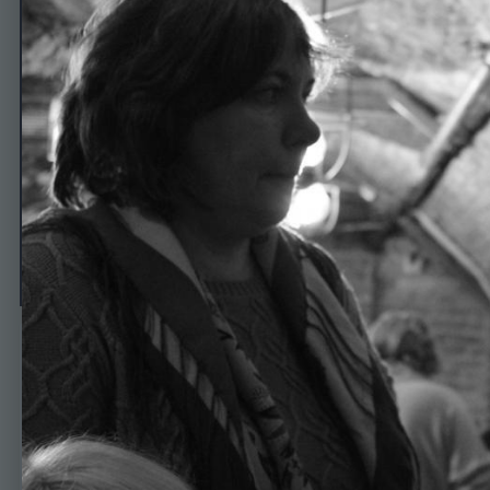
3
Автор
Сыр-Дарьинец
22 января, 2018
465 просмотров
Просмотр изображе