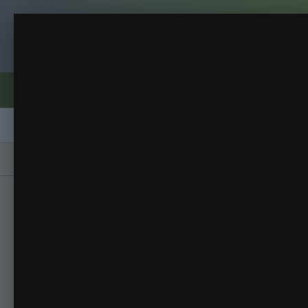
Клуб помидороводов - tomat-pomidor.
100%RBW
Синяя ель
(22 изображения)
ИЗ АЛЬБОМА:
Форумы
Активность
Блоги
Клубы
Сорта
Главная
Галерея
Альбомы
Синяя ель