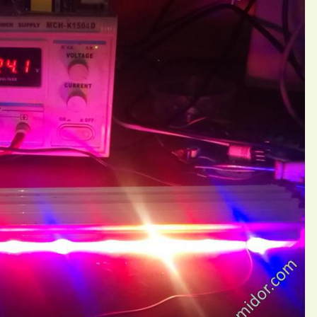
П
ний 13amator