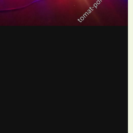
бщений создайте учётную запис
Вы должны быть пользователем, чтобы оставить комментарий
пись
ществе. Это очень просто!
Уже 
теля