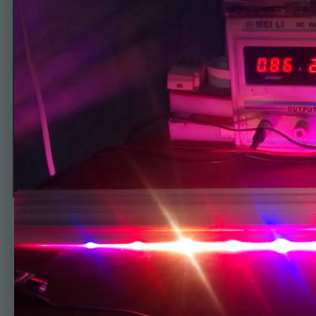
100%RBW
Автор
13amator
25 января, 2018
437 просмотров
Просмотр изображе