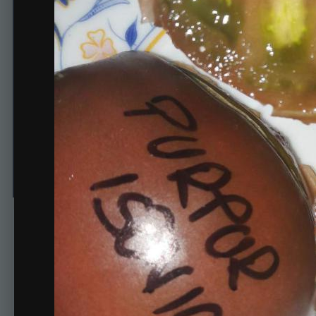
Моя страсть
Автор
alexandra
14 сентября, 2018
491 просмотр
Просмотр изображен