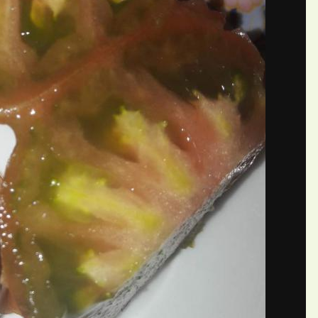
П
ий alexandra