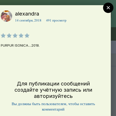
×
alexandra
Регистрация
Уже зарегистрированы? Войти
14 сентября, 2018
491 просмотр
Объявления (ТЕСТ)
В начало
PURPUR ISONICA....2018.
Каталог сортов томатов
Блоги(5)
Для публикации сообщений
создайте учётную запись или
авторизуйтесь
Вы должны быть пользователем, чтобы оставить
комментарий