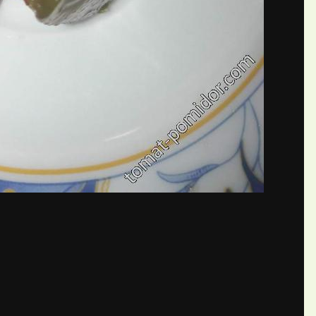
бщений создайте учётную запис
Вы должны быть пользователем, чтобы оставить комментарий
пись
ществе. Это очень просто!
Уже 
теля