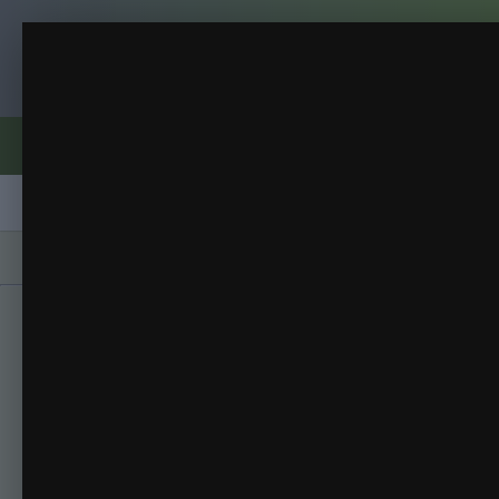
Клуб помидороводов - tomat-pomidor.
Моя страсть
Форумы
Активность
Блоги
Клубы
Сорта
Главная
Галерея
Альбомы
Моя страст