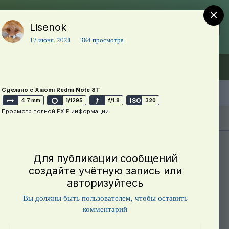
×
Lisenok
Регистрация
Уже зарегистрированы? Войти
17 июня, 2021
384 просмотра
Объявления (ТЕСТ)
В начало
Сделано с Xiaomi Redmi Note 8T
f
ISO
4.7 mm
1/1295
f/1.8
320
Просмотр полной EXIF информации
Каталог сортов томатов
Блоги(5)
Для публикации сообщений
создайте учётную запись или
авторизуйтесь
Вы должны быть пользователем, чтобы оставить
комментарий