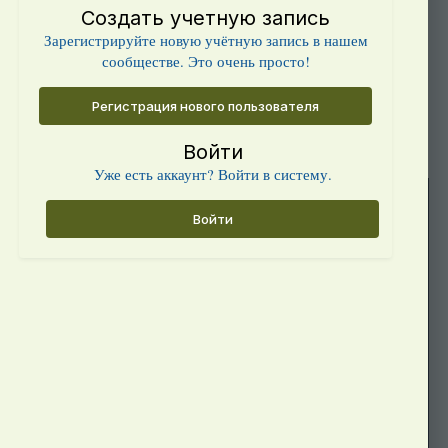
Создать учетную запись
Зарегистрируйте новую учётную запись в нашем
сообществе. Это очень просто!
Регистрация нового пользователя
Войти
Уже есть аккаунт? Войти в систему.
Войти