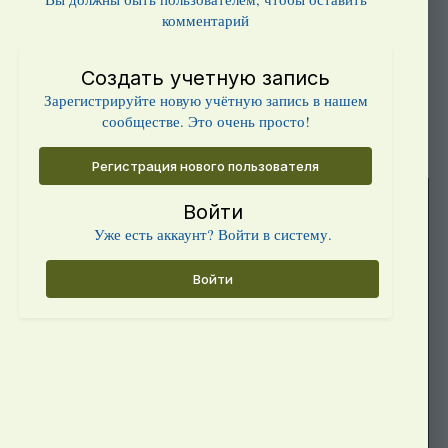
комментарий
Создать учетную запись
Зарегистрируйте новую учётную запись в нашем
сообществе. Это очень просто!
Регистрация нового пользователя
Войти
Уже есть аккаунт? Войти в систему.
Войти