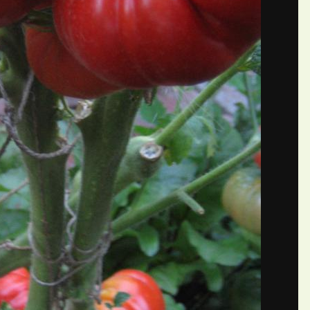
П
ний Angelina