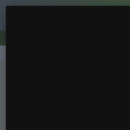
Клуб помидороводов - tomat-pomidor.
Большой Зак
Томаты
(310 изображений)
ИЗ АЛЬБОМА:
Форумы
Активность
Блоги
Клубы
Сорта
Главная
Галерея
Альбомы
Томаты
Б