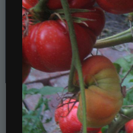
Большой Зак
Автор
Angelina
7 декабря, 2014
1188 просмотров
Просмотр изображе