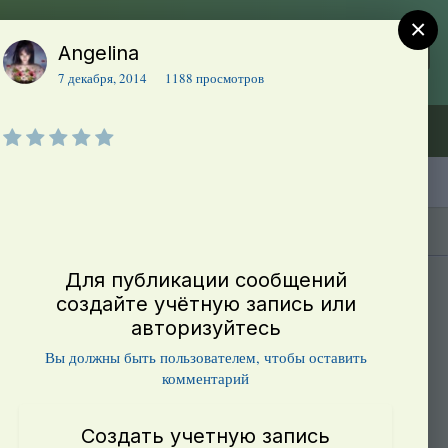
×
Angelina
Регистрация
Уже зарегистрированы? Войти
7 декабря, 2014
1188 просмотров
Объявления (ТЕСТ)
В начало
Каталог сортов томатов
Блоги(5)
Для публикации сообщений
создайте учётную запись или
авторизуйтесь
Вы должны быть пользователем, чтобы оставить
комментарий
Создать учетную запись